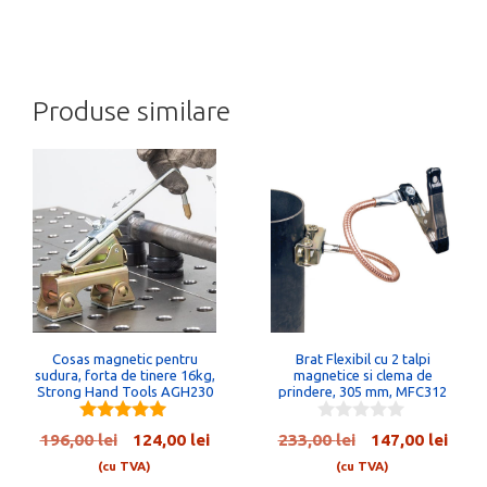
Produse similare
Cosas magnetic pentru
Brat Flexibil cu 2 talpi
sudura, forta de tinere 16kg,
magnetice si clema de
Strong Hand Tools AGH230
prindere, 305 mm, MFC312
5.00
0
Prețul
Prețul
Prețul
Preț
196,00
lei
124,00
lei
233,00
lei
147,00
lei
out of 5
o
inițial
curent
inițial
cure
u
(cu TVA)
(cu TVA)
t