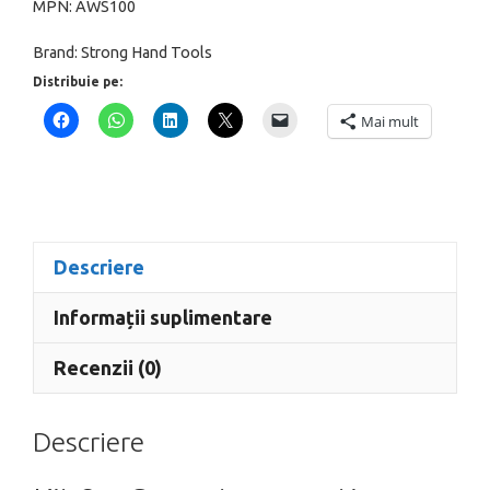
MPN:
AWS100
verticala
Brand:
Strong Hand Tools
coli
Distribuie pe:
de
tabla,
Mai mult
aluminiu,
plexiglass,
Strong
Hand
Tools,
Descriere
AWS100
Informații suplimentare
Recenzii (0)
Descriere