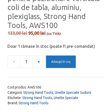
coli de tabla, aluminiu,
plexiglass, Strong Hand
Tools, AWS100
Prețul
Prețul
133,00
lei
95,00
lei
(cu TVA)
inițial
curent
a
este:
Doar 1 rămase în stoc (poate fi pre-comandat)
fost:
95,00 lei.
133,00 lei.
-
+
Adaugă în coș
Cantitate
Kit
2
x
Cod produs:
AWS100
Suport
Categorii:
Strong Hand Tools
,
Unelte Speciale Sudură
Etichete:
Strong Hand Tools
,
Unelte Speciale
magnetic
Brand:
Strong Hand Tools
pentru
pozitionare