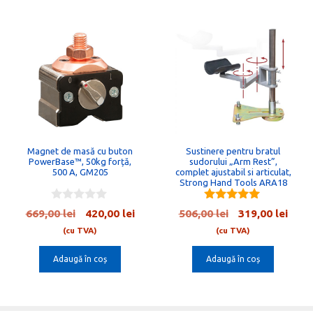
Magnet de masă cu buton
Sustinere pentru bratul
PowerBase™, 50kg forță,
sudorului „Arm Rest”,
500 A, GM205
complet ajustabil si articulat,
Strong Hand Tools ARA18
0
5.00
Prețul
Prețul
Prețul
Preț
669,00
lei
420,00
lei
506,00
lei
319,00
lei
o
out of 5
inițial
curent
inițial
cure
u
(cu TVA)
(cu TVA)
t
a
este:
a
este:
o
Adaugă în coș
Adaugă în coș
fost:
420,00 lei.
fost:
319,0
f
5
669,00 lei.
506,00 lei.