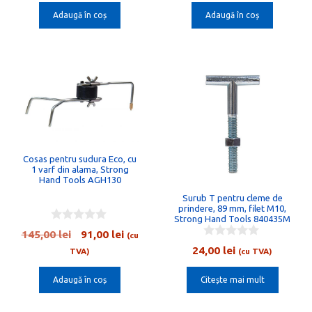
a
este:
a
este:
o
Adaugă în coș
Adaugă în coș
fost:
124,00 lei.
fost:
147,0
f
5
196,00 lei.
233,00 lei.
Cosas pentru sudura Eco, cu
1 varf din alama, Strong
Hand Tools AGH130
Surub T pentru cleme de
prindere, 89 mm, filet M10,
Strong Hand Tools 840435M
0
Prețul
Prețul
145,00
lei
91,00
lei
(cu
o
0
inițial
curent
24,00
lei
u
TVA)
(cu TVA)
o
t
a
este:
u
o
t
Adaugă în coș
Citește mai mult
fost:
91,00 lei.
f
o
5
145,00 lei.
f
5