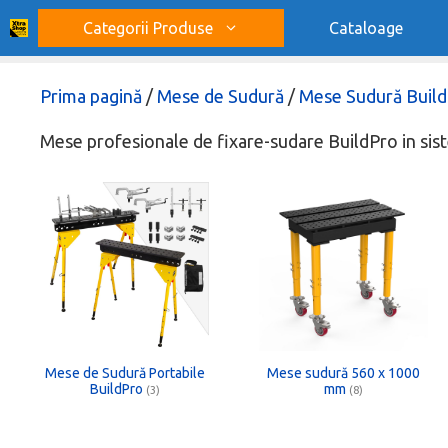
Sari
Categorii Produse
Cataloage
la
conținut
Prima pagină
/
Mese de Sudură
/
Mese Sudură Build
Mese profesionale de fixare-sudare BuildPro in si
Mese de Sudură Portabile
Mese sudură 560 x 1000
BuildPro
mm
(3)
(8)