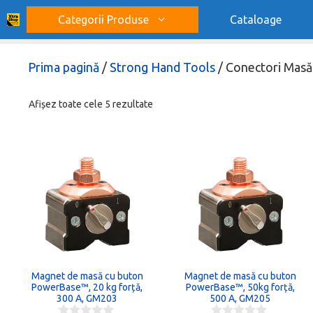
Sari
Categorii Produse
Cataloage
la
conținut
Prima pagină
/
Strong Hand Tools
/ Conectori Masă
Sortat
Afișez toate cele 5 rezultate
după
popularitate
Magnet de masă cu buton
Magnet de masă cu buton
PowerBase™, 20 kg forță,
PowerBase™, 50kg forță,
300 A, GM203
500 A, GM205