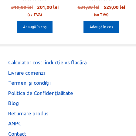
0
0
țul
Prețul
Prețul
Prețul
Preț
319,00
lei
201,00
lei
631,00
lei
529,00
lei
o
o
ent
inițial
curent
inițial
cure
u
u
(cu TVA)
(cu TVA)
t
t
e:
a
este:
a
este:
o
o
Adaugă în coș
Adaugă în coș
00 lei.
fost:
201,00 lei.
fost:
529,0
f
f
5
5
319,00 lei.
631,00 lei.
Calculator cost: inducție vs flacără
Livrare comenzi
Termeni şi condiţii
Politica de Confidenţialitate
Blog
Returnare produs
ANPC
Contact