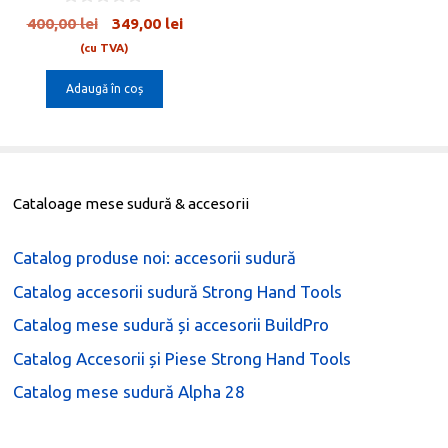
0
ul
Prețul
Prețul
400,00
lei
349,00
lei
o
nt
inițial
curent
u
(cu TVA)
t
a
este:
o
Adaugă în coș
0 lei.
fost:
349,00 lei.
f
5
400,00 lei.
Cataloage mese sudură & accesorii
Catalog produse noi: accesorii sudură
Catalog accesorii sudură Strong Hand Tools
Catalog mese sudură și accesorii BuildPro
Catalog Accesorii și Piese Strong Hand Tools
Catalog mese sudură Alpha 28