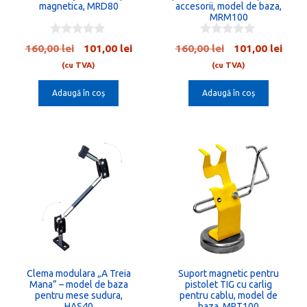
magnetica, MRD80
accesorii, model de baza,
MRM100
0
0
Prețul
Prețul
Prețul
Preț
160,00
lei
101,00
lei
160,00
lei
101,00
lei
o
o
inițial
curent
inițial
cure
u
u
(cu TVA)
(cu TVA)
t
t
a
este:
a
este:
o
o
Adaugă în coș
Adaugă în coș
fost:
101,00 lei.
fost:
101,0
f
f
5
5
160,00 lei.
160,00 lei.
Clema modulara „A Treia
Suport magnetic pentru
Mana” – model de baza
pistolet TIG cu carlig
pentru mese sudura,
pentru cablu, model de
HAS40
baza, MRT100