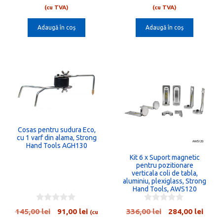
inițial
curent
inițial
cure
u
u
(cu TVA)
(cu TVA)
t
t
a
este:
a
este:
o
o
Adaugă în coș
Adaugă în coș
fost:
173,00 lei.
fost:
180,0
f
f
5
5
275,00 lei.
286,00 lei.
Cosas pentru sudura Eco,
cu 1 varf din alama, Strong
Hand Tools AGH130
Kit 6 x Suport magnetic
pentru pozitionare
verticala coli de tabla,
aluminiu, plexiglass, Strong
Hand Tools, AWS120
0
0
Prețul
Prețul
Prețul
Preț
145,00
lei
91,00
lei
336,00
lei
284,00
lei
(cu
o
o