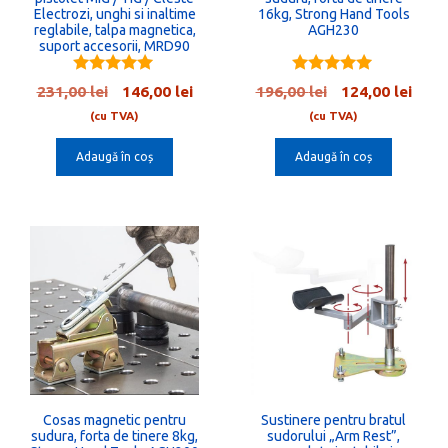
Electrozi, unghi si inaltime
16kg, Strong Hand Tools
reglabile, talpa magnetica,
AGH230
suport accesorii, MRD90
5.00
5.00
Prețul
Prețul
Prețul
Preț
231,00
lei
146,00
lei
196,00
lei
124,00
lei
out of 5
out of 5
inițial
curent
inițial
cure
(cu TVA)
(cu TVA)
a
este:
a
este:
Adaugă în coș
Adaugă în coș
fost:
146,00 lei.
fost:
124,0
231,00 lei.
196,00 lei.
Cosas magnetic pentru
Sustinere pentru bratul
sudura, forta de tinere 8kg,
sudorului „Arm Rest”,