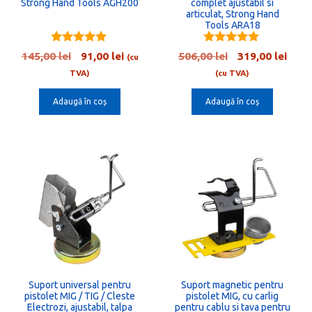
Strong Hand Tools AGH200
complet ajustabil si
articulat, Strong Hand
Tools ARA18
5.00
5.00
Prețul
Prețul
Prețul
Preț
145,00
lei
91,00
lei
506,00
lei
319,00
lei
(cu
out of 5
out of 5
inițial
curent
inițial
cure
TVA)
(cu TVA)
a
este:
a
este:
Adaugă în coș
Adaugă în coș
fost:
91,00 lei.
fost:
319,0
145,00 lei.
506,00 lei.
Suport universal pentru
Suport magnetic pentru
pistolet MIG / TIG / Cleste
pistolet MIG, cu carlig
Electrozi, ajustabil, talpa
pentru cablu si tava pentru