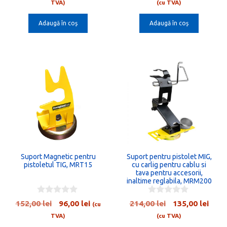
inițial
curent
inițial
cure
u
u
TVA)
(cu TVA)
t
t
a
este:
a
este:
o
o
Adaugă în coș
Adaugă în coș
fost:
91,00 lei.
fost:
284,0
f
f
5
5
145,00 lei.
336,00 lei.
Suport Magnetic pentru
Suport pentru pistolet MIG,
pistoletul TIG, MRT15
cu carlig pentru cablu si
tava pentru accesorii,
inaltime reglabila, MRM200
0
0
Prețul
Prețul
Prețul
Preț
152,00
lei
96,00
lei
214,00
lei
135,00
lei
(cu
o
o
inițial
curent
inițial
cure
u
u
TVA)
(cu TVA)
t
t
a
este:
a
este: