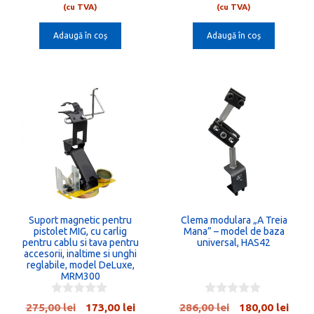
inițial
curent
inițial
cure
u
u
(cu TVA)
(cu TVA)
t
t
a
este:
a
este:
o
o
Adaugă în coș
Adaugă în coș
fost:
228,00 lei.
fost:
187,0
f
f
5
5
362,00 lei.
297,00 lei.
Suport magnetic pentru
Clema modulara „A Treia
pistolet MIG, cu carlig
Mana” – model de baza
pentru cablu si tava pentru
universal, HAS42
accesorii, inaltime si unghi
reglabile, model DeLuxe,
MRM300
0
0
Prețul
Prețul
Prețul
Preț
275,00
lei
173,00
lei
286,00
lei
180,00
lei
o
o