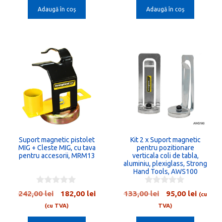
o
o
Adaugă în coș
Adaugă în coș
fost:
96,00 lei.
fost:
135,0
f
f
5
5
152,00 lei.
214,00 lei.
Suport magnetic pistolet
Kit 2 x Suport magnetic
MIG + Cleste MIG, cu tava
pentru pozitionare
pentru accesorii, MRM13
verticala coli de tabla,
aluminiu, plexiglass, Strong
Hand Tools, AWS100
0
0
Prețul
Prețul
Prețul
Prețul
242,00
lei
182,00
lei
133,00
lei
95,00
lei
(cu
o
o
inițial
curent
inițial
curent
u
u
(cu TVA)
TVA)
t
t
a
este:
a
este:
o
o