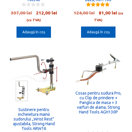
0
5.00
Prețul
Prețul
Prețul
Prețul
337,00
lei
212,00
lei
124,00
lei
81,00
lei
(cu
o
out of 5
inițial
curent
inițial
curent
u
(cu TVA)
TVA)
t
a
este:
a
este:
o
Adaugă în coș
Adaugă în coș
fost:
212,00 lei.
fost:
81,00 l
f
5
337,00 lei.
124,00 lei.
Cosas pentru sudura Pro,
cu Clip de prindere +
Panglica de masa + 3
varfuri de alama, Strong
Sustinere pentru
Hand Tools AGH130P
incheietura mainii
sudorului „Wrist Rest”
ajustabila, Strong Hand
Tools ARW16