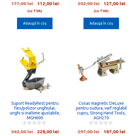
0
0
Prețul
Prețul
Prețul
Preț
177,00
lei
112,00
lei
202,00
lei
127,00
lei
o
o
inițial
curent
inițial
cure
u
u
(cu TVA)
(cu TVA)
t
t
a
este:
a
este:
o
o
Adaugă în coș
Adaugă în coș
fost:
112,00 lei.
fost:
127,0
f
f
5
5
177,00 lei.
202,00 lei.
Suport ReadyRest pentru
Cosas magnetic DeLuxe
flex/polizor unghiular,
pentru sudura, varf reglabil
unghi si inaltime ajustabile,
cupru, Strong Hand Tools,
MGH600
AGH270
0
0
Prețul
Prețul
Prețul
Preț
362,00
lei
228,00
lei
297,00
lei
187,00
lei
o
o