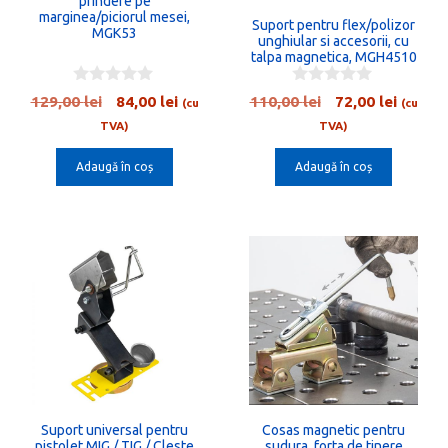
prindere pe
marginea/piciorul mesei,
Suport pentru flex/polizor
MGK53
unghiular si accesorii, cu
talpa magnetica, MGH4510
0
0
Prețul
Prețul
Prețul
Prețul
129,00
lei
84,00
lei
110,00
lei
72,00
lei
(cu
(cu
o
o
inițial
curent
inițial
curent
u
u
TVA)
TVA)
t
t
a
este:
a
este:
o
o
Adaugă în coș
Adaugă în coș
fost:
84,00 lei.
fost:
72,00 l
f
f
5
5
129,00 lei.
110,00 lei.
Suport universal pentru
Cosas magnetic pentru
pistolet MIG / TIG / Cleste
sudura, forta de tinere