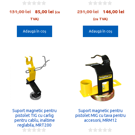
0
0
Prețul
Prețul
Prețul
Preț
131,00
lei
85,00
lei
231,00
lei
146,00
lei
(cu
o
o
inițial
curent
inițial
cure
u
u
TVA)
(cu TVA)
t
t
a
este:
a
este:
o
o
Adaugă în coș
Adaugă în coș
fost:
85,00 lei.
fost:
146,0
f
f
5
5
131,00 lei.
231,00 lei.
Suport magnetic pentru
Suport magnetic pentru
pistolet TIG cu carlig
pistolet MIG cu tava pentru
pentru cablu, inaltime
accesorii, MRM12
reglabila, MRT200