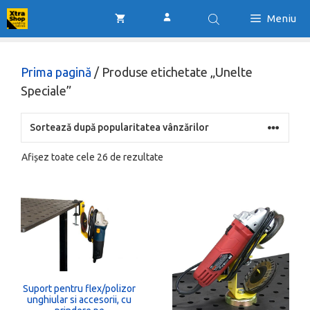
Sari
Meniu
la
conținut
Prima pagină
/ Produse etichetate „Unelte
Speciale”
Sortat
Afișez toate cele 26 de rezultate
după
popularitate
Suport pentru flex/polizor
unghiular si accesorii, cu