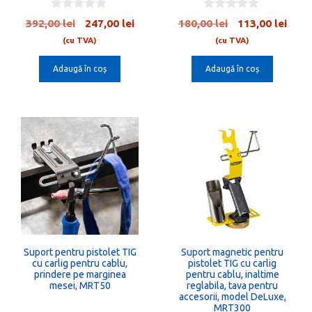
0
0
Prețul
Prețul
Prețul
Preț
392,00
lei
247,00
lei
180,00
lei
113,00
lei
o
o
inițial
curent
inițial
cure
u
u
(cu TVA)
(cu TVA)
t
t
a
este:
a
este:
o
o
Adaugă în coș
Adaugă în coș
fost:
247,00 lei.
fost:
113,0
f
f
5
5
392,00 lei.
180,00 lei.
Suport pentru pistolet TIG
Suport magnetic pentru
cu carlig pentru cablu,
pistolet TIG cu carlig
prindere pe marginea
pentru cablu, inaltime
mesei, MRT50
reglabila, tava pentru
accesorii, model DeLuxe,
MRT300