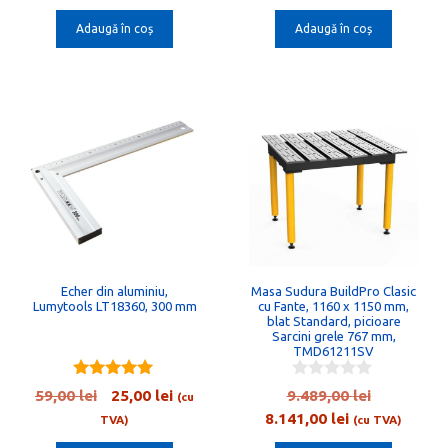
t
t
curent
a
curent
a
o
o
Adaugă în coș
Adaugă în coș
este:
fost:
este:
fost:
f
f
5
5
12.689,00 lei.
14.220,00 lei.
8.141,00 lei.
9.489,00 l
Echer din aluminiu,
Masa Sudura BuildPro Clasic
Lumytools LT18360, 300 mm
cu Fante, 1160 x 1150 mm,
blat Standard, picioare
Sarcini grele 767 mm,
TMD61211SV
5.00
0
Prețul
Prețul
Prețul
59,00
lei
25,00
lei
9.489,00
lei
(cu
out of 5
o
inițial
curent
Prețul
inițial
8.141,00
lei
u
TVA)
(cu TVA)
t
a
este:
curent
a