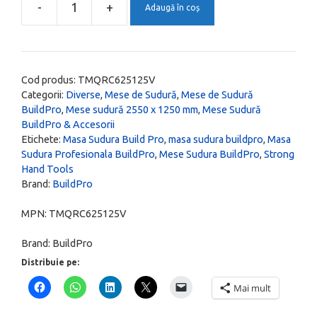
28.407,00 lei.
-
+
Adaugă în coș
Cantitate
Masa
Sudura
BuildPro
Cod produs:
TMQRC625125V
Max,
Categorii:
Diverse
,
Mese de Sudură
,
Mese de Sudură
BuildPro
,
Mese sudură 2550 x 1250 mm
,
Mese Sudură
2550
BuildPro & Accesorii
x
Etichete:
Masa Sudura Build Pro
,
masa sudura buildpro
,
Masa
1250
Sudura Profesionala BuildPro
,
Mese Sudura BuildPro
,
Strong
mm,
Hand Tools
Brand:
BuildPro
blat
Nitrurat,
MPN:
TMQRC625125V
picioare
Brand:
BuildPro
Reglabile
+
Distribuie pe:
roti,
Mai mult
TMQRC625125V