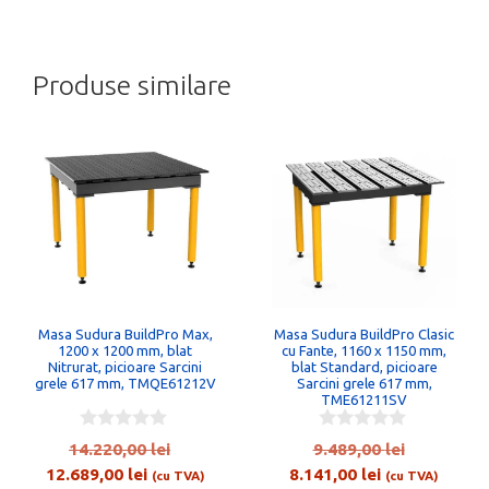
Produse similare
Masa Sudura BuildPro Max,
Masa Sudura BuildPro Clasic
1200 x 1200 mm, blat
cu Fante, 1160 x 1150 mm,
Nitrurat, picioare Sarcini
blat Standard, picioare
grele 617 mm, TMQE61212V
Sarcini grele 617 mm,
TME61211SV
0
0
Prețul
Prețul
14.220,00
lei
9.489,00
lei
o
o
Prețul
inițial
Prețul
inițial
12.689,00
lei
8.141,00
lei
u
u
(cu TVA)
(cu TVA)