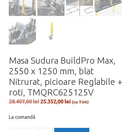
Masa Sudura BuildPro Max,
2550 x 1250 mm, blat
Nitrurat, picioare Reglabile +
roti, TMQRC625125V
Prețul
Prețul
28.407,00
lei
25.352,00
lei
(cu TVA)
inițial
curent
a
este:
La comandă
fost:
25.352,00 lei.