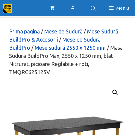
Sari
Meniu
la
conținut
Prima pagină
/
Mese de Sudură
/
Mese Sudură
BuildPro & Accesorii
/
Mese de Sudură
BuildPro
/
Mese sudură 2550 x 1250 mm
/ Masa
Sudura BuildPro Max, 2550 x 1250 mm, blat
Nitrurat, picioare Reglabile + roti,
TMQRC625125V