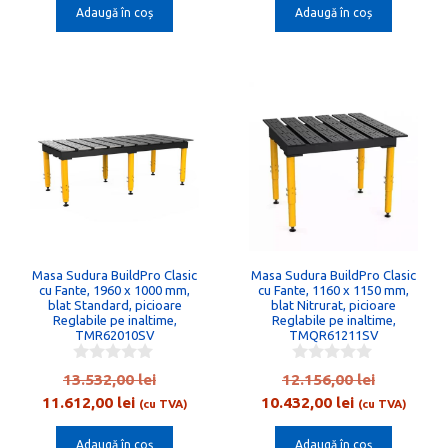
o
Adaugă în coș
Adaugă în coș
fost:
25,00 lei.
este:
fost:
f
5
59,00 lei.
8.141,00 lei.
9.489,00 l
Masa Sudura BuildPro Clasic
Masa Sudura BuildPro Clasic
cu Fante, 1960 x 1000 mm,
cu Fante, 1160 x 1150 mm,
blat Standard, picioare
blat Nitrurat, picioare
Reglabile pe inaltime,
Reglabile pe inaltime,
TMR62010SV
TMQR61211SV
0
0
Prețul
Prețul
13.532,00
lei
12.156,00
lei
o
o
Prețul
inițial
Prețul
inițial
11.612,00
lei
10.432,00
lei
u
u
(cu TVA)
(cu TVA)
t
t
curent
a
curent
a
o
o
Adaugă în coș
Adaugă în coș
este:
fost:
este:
fost: