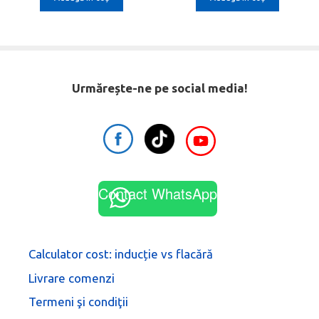
f
f
5
5
11.612,00 lei.
13.532,00 lei.
10.432,00 lei
12.156,00
Urmărește-ne pe social media!
Contact WhatsApp
Calculator cost: inducție vs flacără
Livrare comenzi
Termeni şi condiţii