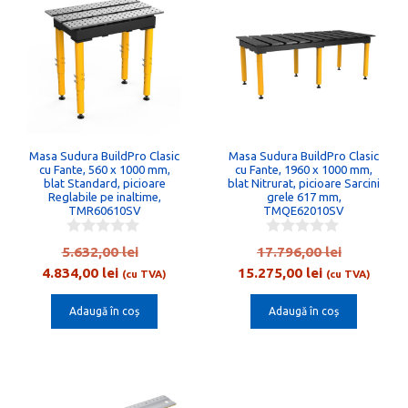
Masa Sudura BuildPro Clasic
Masa Sudura BuildPro Clasic
cu Fante, 560 x 1000 mm,
cu Fante, 1960 x 1000 mm,
blat Standard, picioare
blat Nitrurat, picioare Sarcini
Reglabile pe inaltime,
grele 617 mm,
TMR60610SV
TMQE62010SV
0
0
Prețul
Prețul
5.632,00
lei
17.796,00
lei
o
o
Prețul
inițial
Prețul
inițial
4.834,00
lei
15.275,00
lei
u
u
(cu TVA)
(cu TVA)
t
t
curent
a
curent
a
o
o
Adaugă în coș
Adaugă în coș
este:
fost:
este:
fost:
f
f
5
5
4.834,00 lei.
5.632,00 lei.
15.275,00 lei
17.796,00