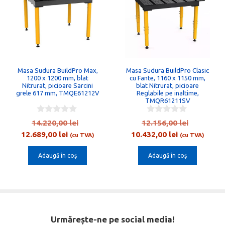
Masa Sudura BuildPro Max,
Masa Sudura BuildPro Clasic
1200 x 1200 mm, blat
cu Fante, 1160 x 1150 mm,
Nitrurat, picioare Sarcini
blat Nitrurat, picioare
grele 617 mm, TMQE61212V
Reglabile pe inaltime,
TMQR61211SV
0
0
Prețul
Prețul
14.220,00
lei
12.156,00
lei
o
o
Prețul
inițial
Prețul
inițial
12.689,00
lei
10.432,00
lei
u
u
(cu TVA)
(cu TVA)
t
t
curent
a
curent
a
o
o
Adaugă în coș
Adaugă în coș
este:
fost:
este:
fost:
f
f
5
5
12.689,00 lei.
14.220,00 lei.
10.432,00 lei
12.156,00
Urmărește-ne pe social media!