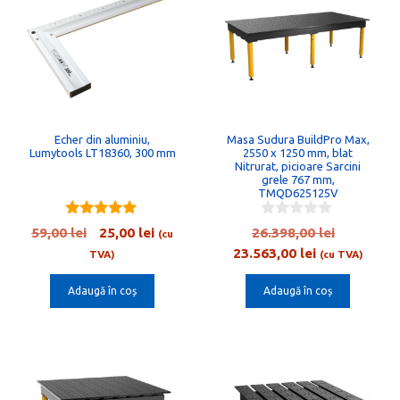
Echer din aluminiu,
Masa Sudura BuildPro Max,
Lumytools LT18360, 300 mm
2550 x 1250 mm, blat
Nitrurat, picioare Sarcini
grele 767 mm,
TMQD625125V
5.00
0
Prețul
Prețul
Prețul
59,00
lei
25,00
lei
26.398,00
lei
(cu
out of 5
o
inițial
curent
Prețul
inițial
23.563,00
lei
u
TVA)
(cu TVA)
t
a
este:
curent
a
o
Adaugă în coș
Adaugă în coș
fost:
25,00 lei.
este:
fost:
f
5
59,00 lei.
23.563,00 lei
26.398,00