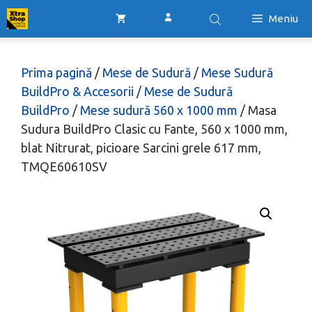
Sari
Meniu
la
conținut
Prima pagină
/
Mese de Sudură
/
Mese Sudură
BuildPro & Accesorii
/
Mese de Sudură
BuildPro
/
Mese sudură 560 x 1000 mm
/ Masa
Sudura BuildPro Clasic cu Fante, 560 x 1000 mm,
blat Nitrurat, picioare Sarcini grele 617 mm,
TMQE60610SV