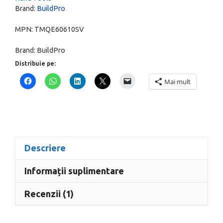
Brand:
BuildPro
1000
mm,
MPN:
TMQE60610SV
blat
Brand:
BuildPro
Nitrurat,
picioare
Distribuie pe:
Sarcini
Mai mult
grele
617
mm,
TMQE60610SV
Descriere
Informații suplimentare
Recenzii (1)