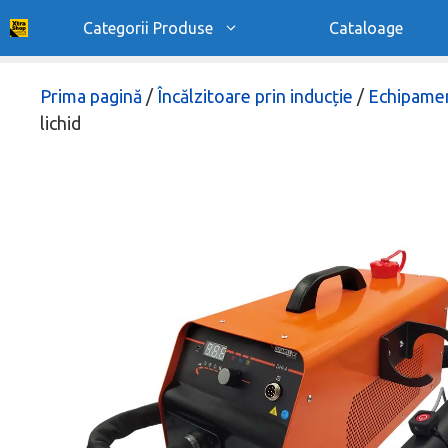
Sari
Categorii Produse
Cataloage
la
conținut
Prima pagină
/
Încălzitoare prin inducție
/
Echipamen
lichid