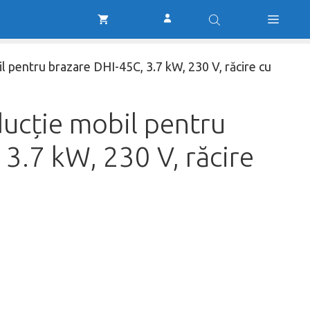
a
este:
prin
ost:
14.999,00 lei.
inducție
1.582,00 lei.
mobil
pentru
il pentru brazare DHI-45C, 3.7 kW, 230 V, răcire cu
brazare
DHI-
45C,
nducție mobil pentru
3.7
kW,
3.7 kW, 230 V, răcire
230
V,
răcire
cu
lichid
ei.