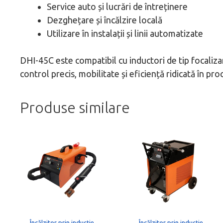
Service auto și lucrări de întreținere
Dezghețare și încălzire locală
Utilizare în instalații și linii automatizate
DHI-45C este compatibil cu inductori de tip focalizare
control precis, mobilitate și eficiență ridicată în pr
Produse similare
Acest
produs
are
mai
multe
variații.
Opțiunile
Încălzitor prin inducție
Încălzitor prin inducție