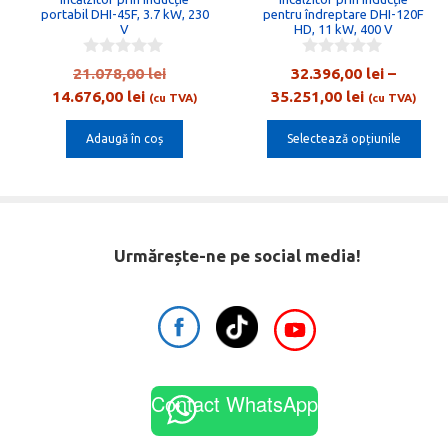
pot
portabil DHI-45F, 3.7 kW, 230
pentru îndreptare DHI-120F
V
HD, 11 kW, 400 V
fi
alese
0
0
Prețul
21.078,00
lei
32.396,00
lei
–
o
o
în
Prețul
inițial
Interval
14.676,00
lei
35.251,00
lei
u
u
(cu TVA)
(cu TVA)
pagina
t
t
curent
a
de
o
o
produsului.
Adaugă în coș
Selectează opțiunile
este:
fost:
prețuri:
f
f
5
5
14.676,00 lei.
21.078,00 lei.
32.396,00 l
până
la
35.251,00 l
Urmărește-ne pe social media!
Contact WhatsApp