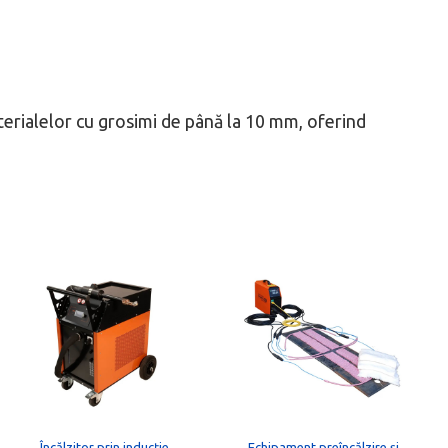
materialelor cu grosimi de până la 10 mm, oferind
Acest
produs
are
mai
multe
variații.
Opțiunile
Încălzitor prin inducție
Echipament preîncălzire și