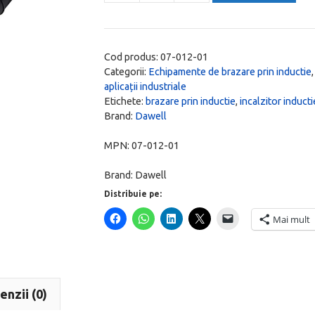
Încălzitor
prin
inducție
Cod produs:
07-012-01
mobil
Categorii:
Echipamente de brazare prin inductie
aplicații industriale
pentru
Etichete:
brazare prin inductie
,
incalzitor inducti
brazare
Brand:
Dawell
DHI-
45C,
MPN:
07-012-01
3.7
Brand:
Dawell
kW,
Distribuie pe:
230
Mai mult
V,
răcire
cu
lichid
enzii (0)