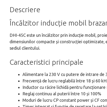
Descriere
Încălzitor inducție mobil braz
DHI-45C este un încălzitor prin inducție mobil, proiect
dimensiunilor compacte și construcției optimizate, est
sediul clientului.
Caracteristici principale
Alimentare la 230 V cu putere de intrare de 3
Frecvență de lucru reglabilă între 18 și 60 kH
Inductor cu răcire lichidă pentru funcționare 
Reglaj continuu al puterii între 10 și 100%
Moduri de lucru CP constant power și CF con
Timer integrat și funcție de resetare la setări