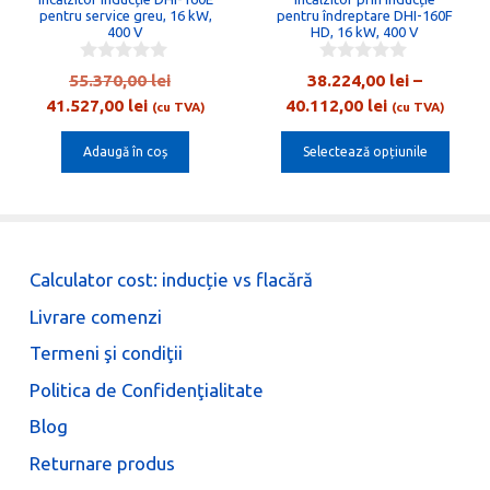
pot
pentru service greu, 16 kW,
pentru îndreptare DHI-160F
400 V
HD, 16 kW, 400 V
fi
alese
0
0
Prețul
55.370,00
lei
38.224,00
lei
–
o
o
în
Prețul
inițial
Interval
41.527,00
lei
40.112,00
lei
u
u
(cu TVA)
(cu TVA)
pagina
t
t
curent
a
de
o
o
produsului.
Adaugă în coș
Selectează opțiunile
este:
fost:
prețuri:
f
f
5
5
ei
41.527,00 lei.
55.370,00 lei.
38.224,00 lei
până
la
ei
40.112,00 lei
Calculator cost: inducție vs flacără
Livrare comenzi
Termeni şi condiţii
Politica de Confidenţialitate
Blog
Returnare produs