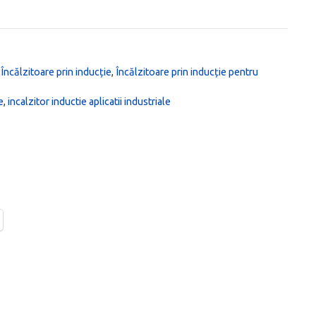
,
Încălzitoare prin inducție
,
Încălzitoare prin inducție pentru
e
,
incalzitor inductie aplicatii industriale