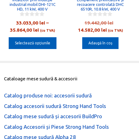
pot
industrial mobil DHI-121C
recoacere controlată DHC
HD, 11 kW, 400 V
6510R, 10.8 kW, 400 V
fi
alese
0
0
Prețul
33.033,00
lei
–
19.442,00
lei
o
o
în
Interval
Prețul
inițial
35.864,00
lei
14.582,00
lei
u
u
(cu TVA)
(cu TVA)
pagina
t
t
de
curent
a
o
o
produsului.
Selectează opțiunile
Adaugă în coș
prețuri:
este:
fost:
f
f
5
5
33.033,00 lei
14.582,00 lei.
19.442,00 
până
la
35.864,00 lei
Cataloage mese sudură & accesorii
Catalog produse noi: accesorii sudură
Catalog accesorii sudură Strong Hand Tools
Catalog mese sudură și accesorii BuildPro
Catalog Accesorii și Piese Strong Hand Tools
Catalog mese sudură Alpha 28