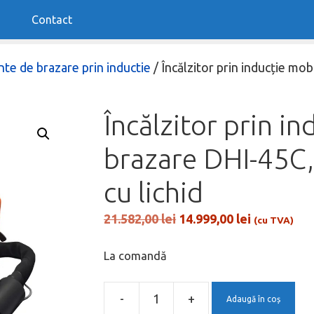
f
Contact
2
te de brazare prin inductie
/ Încălzitor prin inducție mob
Încălzitor prin i
brazare DHI-45C, 
cu lichid
Prețul
Prețul
21.582,00
lei
14.999,00
lei
(cu TVA)
inițial
curent
a
este:
La comandă
fost:
14.999,00 l
21.582,00 lei.
-
+
Adaugă în coș
Cantitate