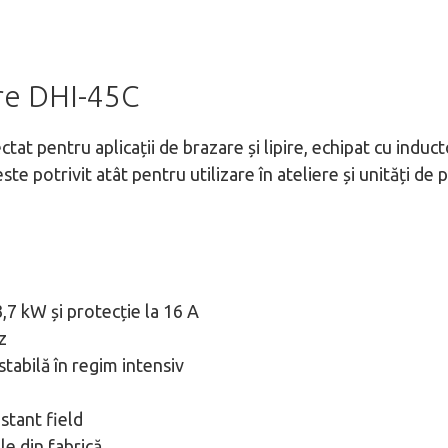
are DHI-45C
at pentru aplicații de brazare și lipire, echipat cu inducto
e potrivit atât pentru utilizare în ateliere și unități de p
,7 kW și protecție la 16 A
z
stabilă în regim intensiv
stant field
le din fabrică