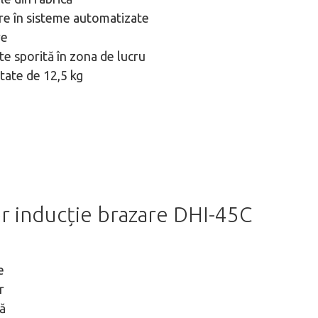
re în sisteme automatizate
re
te sporită în zona de lucru
tate de 12,5 kg
or inducție brazare DHI-45C
e
r
lă