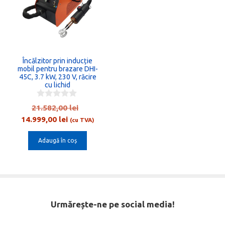
Încălzitor prin inducție
mobil pentru brazare DHI-
45C, 3.7 kW, 230 V, răcire
cu lichid
0
Prețul
21.582,00
lei
o
Prețul
inițial
14.999,00
lei
u
(cu TVA)
t
curent
a
o
Adaugă în coș
este:
fost:
f
5
14.999,00 lei.
21.582,00 lei.
Urmărește-ne pe social media!