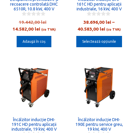
pot
recoacere controlată DHC
161C HD pentru aplicații
6510R, 10.8 kW, 400 V
fi
industriale, 16 kW, 400 V
alese
0
0
Prețul
19.442,00
lei
38.696,00
lei
–
în
o
o
Prețul
inițial
Interval
14.582,00
lei
40.583,00
lei
u
u
(cu TVA)
(cu TVA)
pagina
t
t
curent
a
de
o
o
produsului.
Adaugă în coș
Selectează opțiunile
este:
fost:
prețuri:
f
f
5
5
14.582,00 lei.
19.442,00 lei.
38.696,00 lei
până
la
Acest
40.583,00 lei
produs
are
mai
multe
variații.
Opțiunile
Încălzitor inducție DHI-
Încălzitor inducție DHI-
pot
191C HD pentru aplicații
190E pentru service greu,
fi
industriale, 19 kW, 400 V
19 kW, 400 V