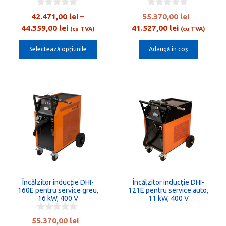
alese
0
0
Prețul
42.471,00
lei
–
55.370,00
lei
în
o
o
Interval
Prețul
inițial
44.359,00
lei
41.527,00
lei
u
u
(cu TVA)
(cu TVA)
pagina
t
t
de
curent
a
o
o
produsului.
Selectează opțiunile
Adaugă în coș
prețuri:
este:
fost:
f
f
5
5
42.471,00 lei
41.527,00 lei
55.370,00
până
la
44.359,00 lei
Încălzitor inducție DHI-
Încălzitor inducție DHI-
160E pentru service greu,
121E pentru service auto,
16 kW, 400 V
11 kW, 400 V
0
Prețul
55.370,00
lei
o