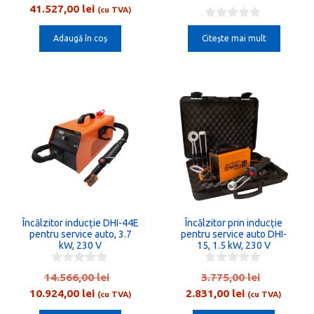
Prețul
inițial
41.527,00
lei
u
(cu TVA)
t
curent
a
0
o
o
Adaugă în coș
Citește mai mult
este:
fost:
f
u
5
41.527,00 lei.
55.370,00 lei.
t
o
f
5
Încălzitor inducție DHI-44E
Încălzitor prin inducție
pentru service auto, 3.7
pentru service auto DHI-
kW, 230 V
15, 1.5 kW, 230 V
0
0
Prețul
Prețul
14.566,00
lei
3.775,00
lei
o
o
Prețul
inițial
Prețul
inițial
10.924,00
lei
2.831,00
lei
u
u
(cu TVA)
(cu TVA)
t
t
curent
a
curent
a