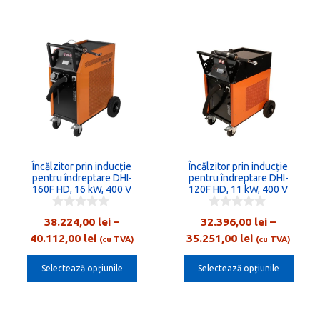
până
la
Acest
Acest
43.415,00 lei
produs
produs
are
are
mai
mai
multe
multe
variații.
variații.
Opțiunile
Opțiunile
Încălzitor prin inducție
Încălzitor prin inducție
pot
pot
pentru îndreptare DHI-
pentru îndreptare DHI-
fi
160F HD, 16 kW, 400 V
fi
120F HD, 11 kW, 400 V
alese
alese
0
0
38.224,00
lei
–
32.396,00
lei
–
în
în
o
o
Interval
Interval
40.112,00
lei
35.251,00
lei
u
u
(cu TVA)
(cu TVA)
pagina
pagina
t
t
de
de
o
o
produsului.
produsului.
Selectează opțiunile
Selectează opțiunile
prețuri:
prețuri:
f
f
5
5
38.224,00 lei
32.396,00 lei
până
până
la
la