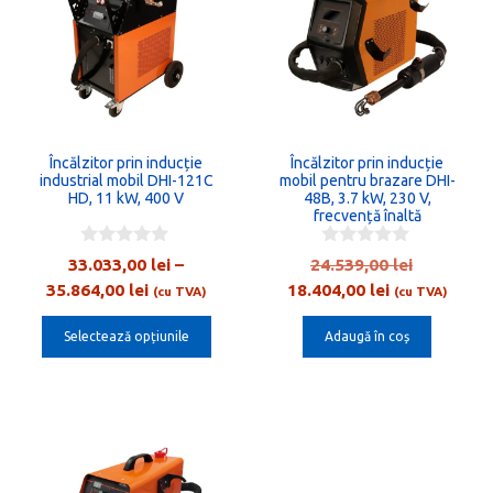
are
mai
multe
variații.
Opțiunile
Încălzitor prin inducție
Încălzitor prin inducție
pot
industrial mobil DHI-121C
mobil pentru brazare DHI-
fi
HD, 11 kW, 400 V
48B, 3.7 kW, 230 V,
frecvență înaltă
alese
în
0
0
Prețul
33.033,00
lei
–
24.539,00
lei
o
o
pagina
Interval
Prețul
inițial
35.864,00
lei
18.404,00
lei
u
u
(cu TVA)
(cu TVA)
t
t
de
curent
a
produsului.
o
o
Selectează opțiunile
Adaugă în coș
prețuri:
este:
fost:
f
f
5
5
33.033,00 lei
18.404,00 lei
24.539,00
până
la
35.864,00 lei