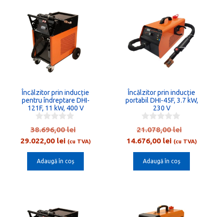
40.112,00 lei
35.251,00 lei
Încălzitor prin inducție
Încălzitor prin inducție
pentru îndreptare DHI-
portabil DHI-45F, 3.7 kW,
121F, 11 kW, 400 V
230 V
0
0
Prețul
Prețul
38.696,00
lei
21.078,00
lei
o
o
Prețul
inițial
Prețul
inițial
29.022,00
lei
14.676,00
lei
u
u
(cu TVA)
(cu TVA)
t
t
curent
a
curent
a
o
o
Adaugă în coș
Adaugă în coș
este:
fost:
este:
fost:
f
f
5
5
29.022,00 lei.
38.696,00 lei.
14.676,00 lei
21.078,00
Acest
produs