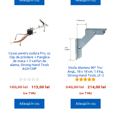
Adaugă în coș
Adaugă în coș
fost:
265,00 lei.
fost:
201,0
f
f
5
5
420,00 lei.
319,00 lei.
Cosas pentru sudura Pro, cu
Clip de prindere + Panglica
de masa + 3 varfuri de
alama, Strong Hand Tools
Vinclu Aluminu 90º Tru-
AGH130P
AngL, 18 x 18 cm, 1.4 kg,
Strong Hand Tools, LF-2
0
5.00
Prețul
Prețul
Prețul
Preț
180,00
lei
113,00
lei
340,00
lei
214,00
lei
o
out of 5
inițial
curent
inițial
cure
u
(cu TVA)
(cu TVA)
t
a
este:
a
este:
o
Adaugă în coș
Adaugă în coș
fost:
113,00 lei.
fost:
214,0
f
5
180,00 lei.
340,00 lei.