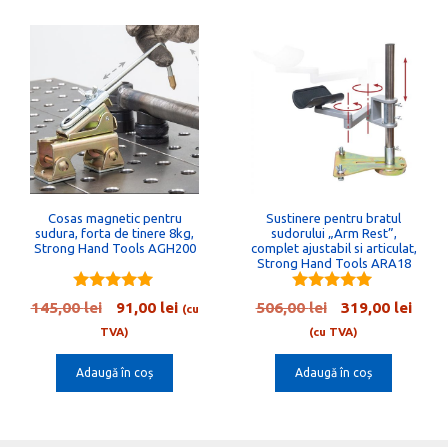
Cosas magnetic pentru
Sustinere pentru bratul
sudura, forta de tinere 8kg,
sudorului „Arm Rest”,
Strong Hand Tools AGH200
complet ajustabil si articulat,
Strong Hand Tools ARA18
5.00
5.00
Prețul
Prețul
Prețul
Preț
145,00
lei
91,00
lei
506,00
lei
319,00
lei
(cu
out of 5
out of 5
inițial
curent
inițial
cure
TVA)
(cu TVA)
a
este:
a
este:
Adaugă în coș
Adaugă în coș
fost:
91,00 lei.
fost:
319,0
145,00 lei.
506,00 lei.