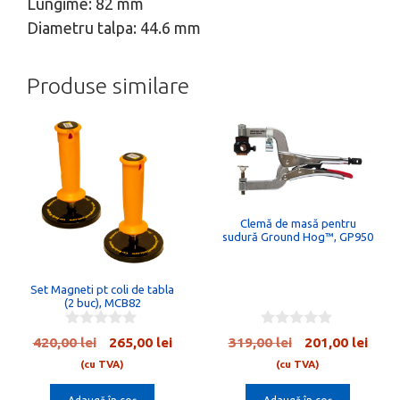
Lungime: 82 mm
Diametru talpa: 44.6 mm
Produse similare
Clemă de masă pentru
sudură Ground Hog™, GP950
Set Magneti pt coli de tabla
(2 buc), MCB82
0
0
Prețul
Prețul
Prețul
Preț
420,00
lei
265,00
lei
319,00
lei
201,00
lei
o
o
inițial
curent
inițial
cure
u
u
(cu TVA)
(cu TVA)
t
t
a
este:
a
este:
o
o