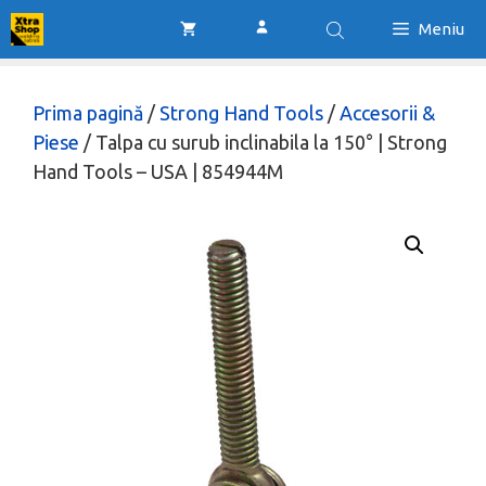
Sari
Meniu
la
conținut
Prima pagină
/
Strong Hand Tools
/
Accesorii &
Piese
/ Talpa cu surub inclinabila la 150° | Strong
Hand Tools – USA | 854944M