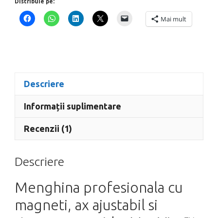
Distribuie pe:
MagVise™,
Strong
Mai mult
Hand
Tools,
WK50
Descriere
Informații suplimentare
Recenzii (1)
Descriere
Menghina profesionala cu
magneti, ax ajustabil si