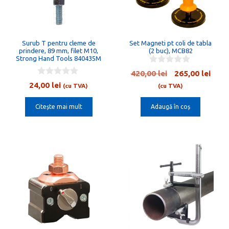
Surub T pentru cleme de
Set Magneti pt coli de tabla
prindere, 89 mm, filet M10,
(2 buc), MCB82
Strong Hand Tools 840435M
0
Prețul
Preț
420,00
lei
265,00
lei
o
0
inițial
cure
24,00
lei
u
(cu TVA)
(cu TVA)
o
t
a
este:
u
o
t
Citește mai mult
Adaugă în coș
fost:
265,0
f
o
5
420,00 lei.
f
5