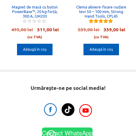
Magnet de masă cu buton
Clema aliniere-fixare-sudare
PowerBase™, 20 kg forță,
tevi 50 – 100 mm, Strong
300 A, GM203
Hand Tools, CPL45
0
5.00
Prețul
Prețul
Prețul
Preț
495,00
lei
311,00
lei
539,00
lei
339,00
lei
o
out of 5
inițial
curent
inițial
cure
u
(cu TVA)
(cu TVA)
t
a
este:
a
este:
o
Adaugă în coș
Adaugă în coș
fost:
311,00 lei.
fost:
339,0
f
5
495,00 lei.
539,00 lei.
Urmărește-ne pe social media!
Contact WhatsApp