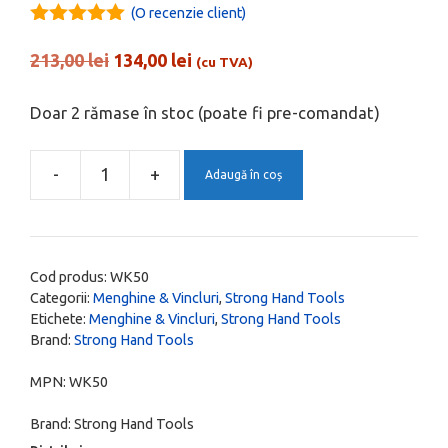
(O recenzie client)
5.00
out of
5
Prețul
Prețul
213,00
lei
134,00
lei
(cu TVA)
inițial
curent
a
este:
Doar 2 rămase în stoc (poate fi pre-comandat)
fost:
134,00 lei.
213,00 lei.
-
+
Adaugă în coș
Cantitate
Menghina
profesionala
cu
Cod produs:
WK50
magneti,
Categorii:
Menghine & Vincluri
,
Strong Hand Tools
Etichete:
Menghine & Vincluri
,
Strong Hand Tools
ax
Brand:
Strong Hand Tools
ajustabil
si
MPN:
WK50
strangere
Brand:
Strong Hand Tools
rapida,