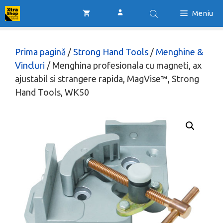
Sari
Meniu
la
conținut
Prima pagină
/
Strong Hand Tools
/
Menghine &
Vincluri
/ Menghina profesionala cu magneti, ax
ajustabil si strangere rapida, MagVise™, Strong
Hand Tools, WK50