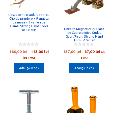
Cosas pentru sudura Pro, cu
Clip de prindere + Panglica
de masa + 3 varfuri de
alama, Strong Hand Tools
Unealta Magnetica cu Placa
AGH130P
de Cupru pentru Sudat
Gauri/Fisuri, Strong Hand
Tools, AGK320
0
0
Prețul
Prețul
Prețul
Prețul
180,00
lei
113,00
lei
137,00
lei
87,00
lei
(cu
o
o
inițial
curent
inițial
curent
u
u
(cu TVA)
TVA)
t
t
a
este:
a
este:
o
o
Adaugă în coș
Adaugă în coș
fost:
113,00 lei.
fost:
87,00 l
f
f
5
5
180,00 lei.
137,00 lei.