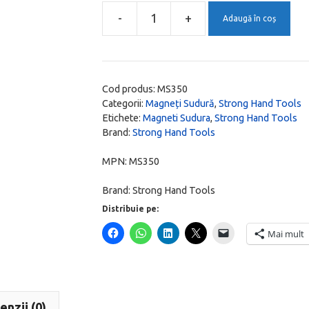
106,00 lei.
-
+
Adaugă în coș
Cantitate
Vinclu
Magnetic
XYZ
Cod produs:
MS350
pentru
Categorii:
Magneți Sudură
,
Strong Hand Tools
Etichete:
Magneti Sudura
,
Strong Hand Tools
sudura
Brand:
Strong Hand Tools
in
unghi
MPN:
MS350
30°,
Brand:
Strong Hand Tools
60°,
Distribuie pe:
45°,
90°,
Mai mult
forta
13.6
kg,
fixare
enzii (0)