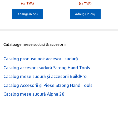
nt
inițial
curent
inițial
curen
u
(cu TVA)
(cu TVA)
t
a
este:
a
este:
o
Adaugă în coș
Adaugă în coș
0 lei.
fost:
124,00 lei.
fost:
265,00
f
5
196,00 lei.
420,00 lei.
Cataloage mese sudură & accesorii
Catalog produse noi: accesorii sudură
Catalog accesorii sudură Strong Hand Tools
Catalog mese sudură și accesorii BuildPro
Catalog Accesorii și Piese Strong Hand Tools
Catalog mese sudură Alpha 28