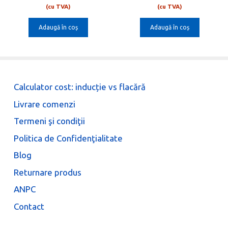
ent
inițial
curent
inițial
cure
u
u
(cu TVA)
(cu TVA)
t
t
e:
a
este:
a
este:
o
o
Adaugă în coș
Adaugă în coș
00 lei.
fost:
247,00 lei.
fost:
147,0
f
f
5
5
392,00 lei.
233,00 lei.
Calculator cost: inducție vs flacără
Livrare comenzi
Termeni şi condiţii
Politica de Confidenţialitate
Blog
Returnare produs
ANPC
Contact