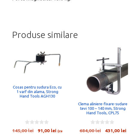
Produse similare
Cosas pentru sudura Eco, cu
1 varf din alama, Strong
Hand Tools AGH130
Clema aliniere-fixare-sudare
tevi 100 ~ 140 mm, Strong
Hand Tools, CPL75
0
0
Prețul
Prețul
Prețul
Pre
145,00
lei
91,00
lei
684,00
lei
431,00
lei
(cu
o
o