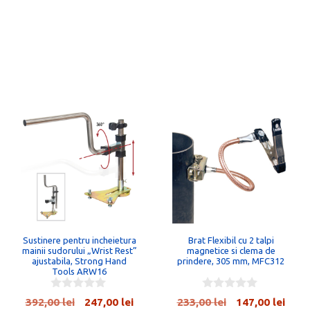
Sustinere pentru incheietura
Brat Flexibil cu 2 talpi
mainii sudorului „Wrist Rest”
magnetice si clema de
ajustabila, Strong Hand
prindere, 305 mm, MFC312
Tools ARW16
0
0
țul
Prețul
Prețul
Prețul
Preț
392,00
lei
247,00
lei
233,00
lei
147,00
lei
o
o