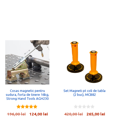
Cosas magnetic pentru
Set Magneti pt coli de tabla
sudura, forta de tinere 16kg,
(2 buc), MCB82
Strong Hand Tools AGH230
5.00
0
ul
Prețul
Prețul
Prețul
Prețul
196,00
lei
124,00
lei
420,00
lei
265,00
lei
out of 5
o