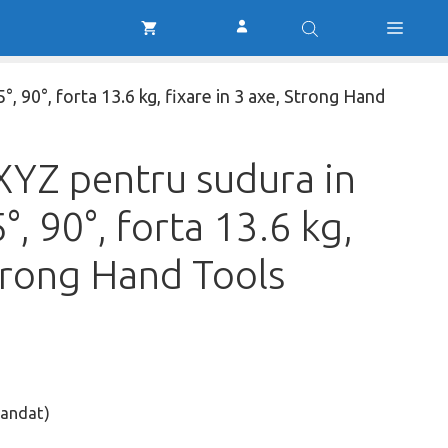
Magnetic
fost:
70,00 lei.
XYZ
106,00 lei.
pentru
sudura
, 90°, forta 13.6 kg, fixare in 3 axe, Strong Hand
in
unghi
30°,
XYZ pentru sudura in
60°,
45°,
°, 90°, forta 13.6 kg,
90°,
forta
Strong Hand Tools
13.6
kg,
fixare
in
3
axe,
mandat)
Strong
Hand