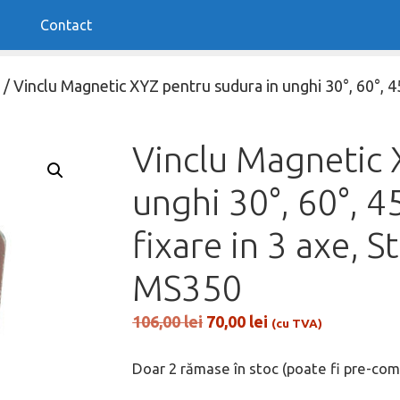
Contact
/ Vinclu Magnetic XYZ pentru sudura in unghi 30°, 60°, 45°
Vinclu Magnetic 
unghi 30°, 60°, 45
fixare in 3 axe, 
MS350
Prețul
Prețul
106,00
lei
70,00
lei
(cu TVA)
inițial
curent
a
este:
Doar 2 rămase în stoc (poate fi pre-co
fost:
70,00 lei.