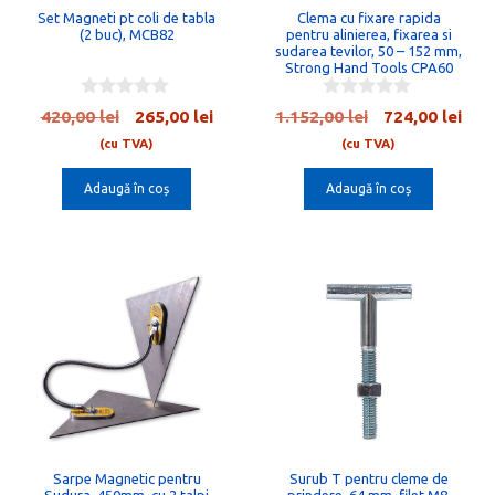
Set Magneti pt coli de tabla
Clema cu fixare rapida
(2 buc), MCB82
pentru alinierea, fixarea si
sudarea tevilor, 50 – 152 mm,
Strong Hand Tools CPA60
0
0
Prețul
Prețul
Prețul
Preț
420,00
lei
265,00
lei
1.152,00
lei
724,00
lei
o
o
inițial
curent
inițial
cur
u
u
(cu TVA)
(cu TVA)
t
t
a
este:
a
este
o
o
Adaugă în coș
Adaugă în coș
fost:
265,00 lei.
fost:
724,
f
f
5
5
420,00 lei.
1.152,00 lei.
Sarpe Magnetic pentru
Surub T pentru cleme de