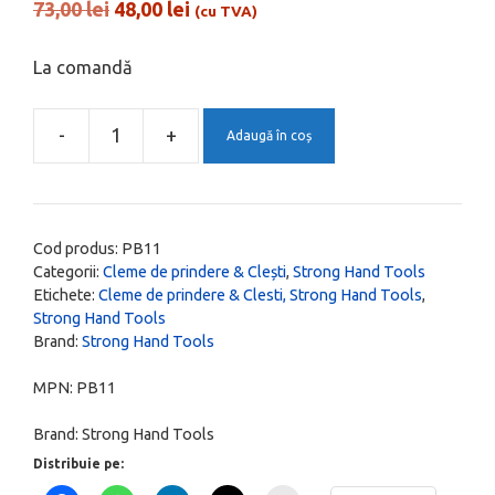
of 5
Prețul
Prețul
73,00
lei
48,00
lei
(cu TVA)
inițial
curent
a
este:
La comandă
fost:
48,00 lei.
73,00 lei.
-
+
Adaugă în coș
Cantitate
Suport
cleme
de
Cod produs:
PB11
fixare
Categorii:
Cleme de prindere & Clești
,
Strong Hand Tools
Etichete:
Cleme de prindere & Clesti, Strong Hand Tools
,
pentru
Strong Hand Tools
bancul
Brand:
Strong Hand Tools
de
lucru,
MPN:
PB11
PB11
Brand:
Strong Hand Tools
Distribuie pe: