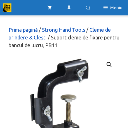
Sari
Meniu
la
conținut
Prima pagină
/
Strong Hand Tools
/
Cleme de
prindere & Clești
/ Suport cleme de fixare pentru
bancul de lucru, PB11