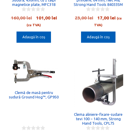
Sudura, 450mm, cu 2 talpi
prindere, 64 mm, filet M8,
magnetice plate, MFC318
Strong Hand Tools 840335M
0
0
Prețul
Prețul
Prețul
Prețul
160,00
lei
101,00
lei
23,00
lei
17,00
lei
(cu
o
o
inițial
curent
inițial
curent
u
u
(cu TVA)
TVA)
t
t
a
este:
a
este:
o
o
Adaugă în coș
Adaugă în coș
fost:
101,00 lei.
fost:
17,00 le
f
f
5
5
160,00 lei.
23,00 lei.
Clemă de masă pentru
sudură Ground Hog™, GP950
Clema aliniere-fixare-sudare
tevi 100 ~ 140 mm, Strong
Hand Tools, CPL75