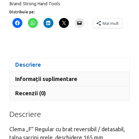
Brand:
Strong Hand Tools
talpa
Distribuie pe:
sarcini
grele,
Mai mult
deschidere
165
mm,
UM65M
Descriere
Informații suplimentare
Recenzii (0)
Descriere
Clema „F” Regular cu brat reversibil / detasabil,
talpa sarcini grele, deschidere 165 mm