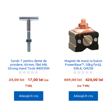
196,00 lei.
244,00 lei.
Surub T pentru cleme de
Magnet de masă cu buton
prindere, 64 mm, filet M8,
PowerBase™, 50kg forță,
Strong Hand Tools 840335M
500 A, GM205
0
0
Prețul
Prețul
Prețul
Preț
23,00
lei
17,00
lei
669,00
lei
420,00
lei
(cu
o
o
inițial
curent
inițial
cure
u
u
TVA)
(cu TVA)
t
t
a
este:
a
este:
o
o
Adaugă în coș
Adaugă în coș
fost:
17,00 lei.
fost:
420,0
f
f
5
5
23,00 lei.
669,00 lei.