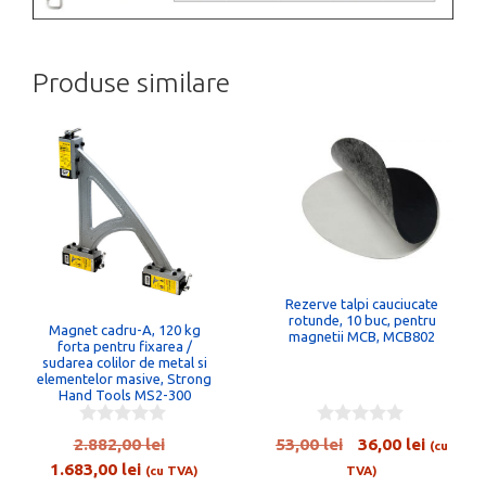
Produse similare
Rezerve talpi cauciucate
rotunde, 10 buc, pentru
Magnet cadru-A, 120 kg
magnetii MCB, MCB802
forta pentru fixarea /
sudarea colilor de metal si
elementelor masive, Strong
Hand Tools MS2-300
0
0
Prețul
Prețul
Prețul
2.882,00
lei
53,00
lei
36,00
lei
(cu
o
o
Prețul
inițial
inițial
curent
1.683,00
lei
u
u
(cu TVA)
TVA)