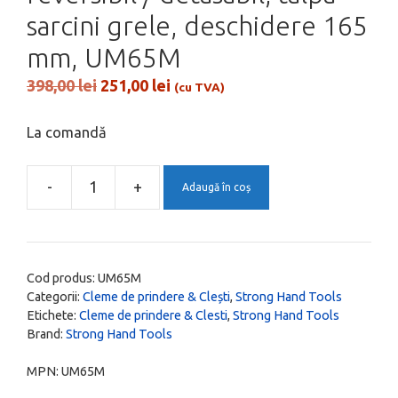
sarcini grele, deschidere 165
mm, UM65M
Prețul
Prețul
398,00
lei
251,00
lei
(cu TVA)
inițial
curent
a
este:
La comandă
fost:
251,00 lei.
398,00 lei.
-
+
Adaugă în coș
Cantitate
Clema
"F"
Regular
Cod produs:
UM65M
cu
Categorii:
Cleme de prindere & Clești
,
Strong Hand Tools
Etichete:
Cleme de prindere & Clesti
,
Strong Hand Tools
brat
Brand:
Strong Hand Tools
reversibil
/
MPN:
UM65M
detasabil,