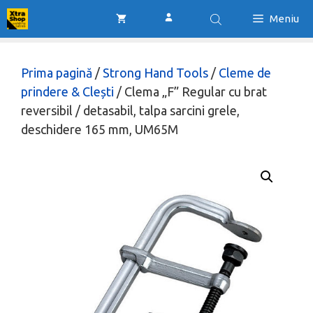
Sari
Meniu
la
conținut
Prima pagină
/
Strong Hand Tools
/
Cleme de
prindere & Clești
/ Clema „F” Regular cu brat
reversibil / detasabil, talpa sarcini grele,
deschidere 165 mm, UM65M