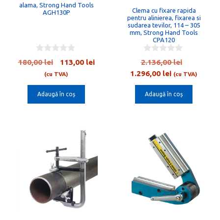
alama, Strong Hand Tools
Clema cu fixare rapida
AGH130P
pentru alinierea, fixarea si
sudarea tevilor, 114 – 305
mm, Strong Hand Tools
CPA120
0
0
Prețul
Prețul
Prețul
180,00
lei
113,00
lei
2.136,00
lei
o
o
inițial
curent
Prețul
inițial
1.296,00
lei
u
u
(cu TVA)
(cu TVA)
t
t
a
este:
curent
a
o
o
Adaugă în coș
Adaugă în coș
fost:
113,00 lei.
este:
fost:
f
f
5
5
180,00 lei.
1.296,00 lei.
2.136,00 l