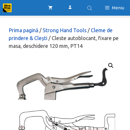
Sari
Meniu
la
conținut
Prima pagină
/
Strong Hand Tools
/
Cleme de
prindere & Clești
/ Cleste autoblocant, fixare pe
masa, deschidere 120 mm, PT14