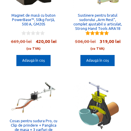
Magnet de masă cu buton
Sustinere pentru bratul
PowerBase™, 50kg forță,
sudorului „Arm Rest”,
500 A, GM205
complet ajustabil si articulat,
Strong Hand Tools ARA18
0
5.00
Prețul
Prețul
Prețul
Preț
669,00
lei
420,00
lei
506,00
lei
319,00
lei
o
out of 5
inițial
curent
inițial
cure
u
(cu TVA)
(cu TVA)
t
a
este:
a
este:
o
Adaugă în coș
Adaugă în coș
fost:
420,00 lei.
fost:
319,0
f
5
669,00 lei.
506,00 lei.
Cosas pentru sudura Pro, cu
Clip de prindere + Panglica
de masa + 3 varfuri de