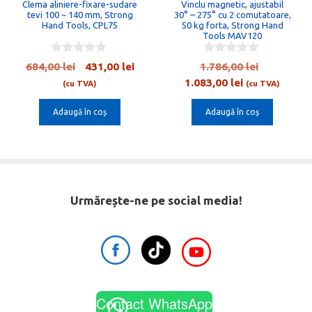
Clema aliniere-fixare-sudare
Vinclu magnetic, ajustabil
tevi 100 ~ 140 mm, Strong
30° – 275° cu 2 comutatoare,
Hand Tools, CPL75
50 kg forta, Strong Hand
Tools MAV120
0
0
Prețul
Prețul
Prețul
684,00
lei
431,00
lei
1.786,00
lei
o
o
inițial
curent
Prețul
inițial
1.083,00
lei
u
u
(cu TVA)
(cu TVA)
t
t
a
este:
curent
a
o
o
Adaugă în coș
Adaugă în coș
fost:
431,00 lei.
este:
fost:
f
f
5
5
684,00 lei.
1.083,00 lei.
1.786,00 l
Urmărește-ne pe social media!
Contact WhatsApp