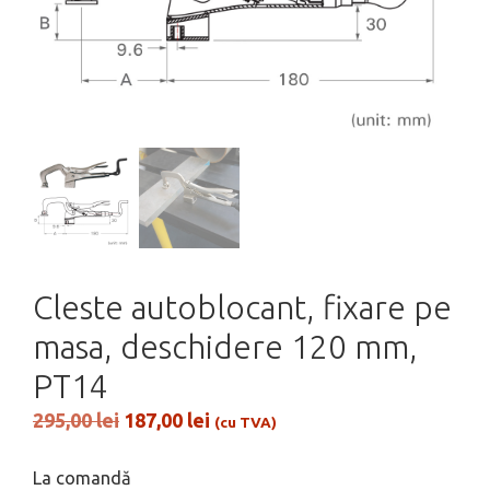
Cleste autoblocant, fixare pe
masa, deschidere 120 mm,
PT14
Prețul
Prețul
295,00
lei
187,00
lei
(cu TVA)
inițial
curent
a
este:
La comandă