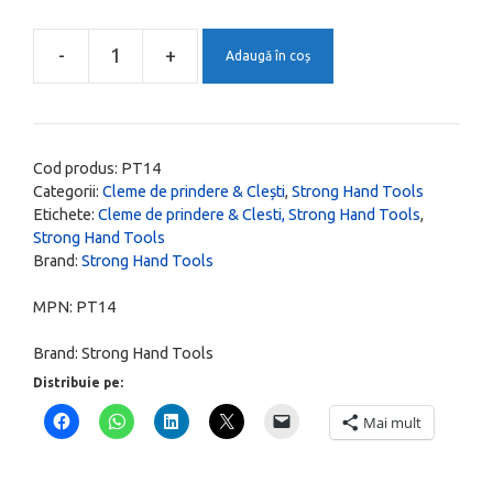
fost:
187,00 lei.
295,00 lei.
-
+
Adaugă în coș
Cantitate
Cleste
autoblocant,
fixare
Cod produs:
PT14
pe
Categorii:
Cleme de prindere & Clești
,
Strong Hand Tools
Etichete:
Cleme de prindere & Clesti, Strong Hand Tools
,
masa,
Strong Hand Tools
deschidere
Brand:
Strong Hand Tools
120
mm,
MPN:
PT14
PT14
Brand:
Strong Hand Tools
Distribuie pe:
Mai mult