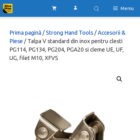
Sari
Meniu
la
conținut
Prima pagină
/
Strong Hand Tools
/
Accesorii &
Piese
/ Talpa V standard din inox pentru clesti
PG114, PG134, PG204, PGA20 si cleme UE, UF,
UG, filet M10, XFVS