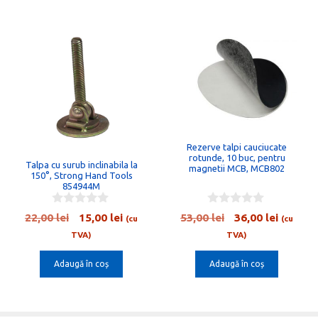
Rezerve talpi cauciucate
rotunde, 10 buc, pentru
Talpa cu surub inclinabila la
magnetii MCB, MCB802
150°, Strong Hand Tools
854944M
0
0
Prețul
Prețul
Prețul
Prețul
22,00
lei
15,00
lei
53,00
lei
36,00
lei
(cu
(cu
o
o
inițial
curent
inițial
curent
u
u
TVA)
TVA)
t
t
a
este:
a
este:
o
o
Adaugă în coș
Adaugă în coș
fost:
15,00 lei.
fost:
36,00 le
f
f
5
5
22,00 lei.
53,00 lei.