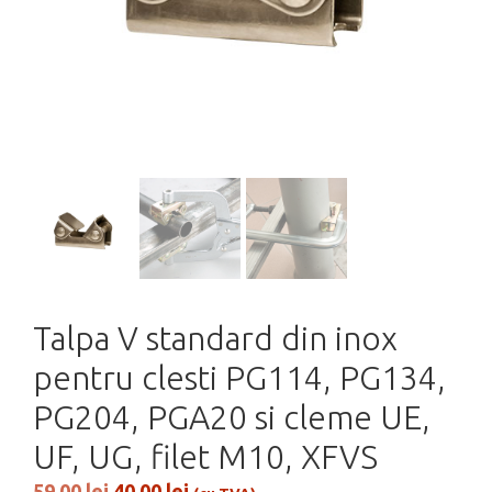
Talpa V standard din inox
pentru clesti PG114, PG134,
PG204, PGA20 si cleme UE,
UF, UG, filet M10, XFVS
Prețul
Prețul
59,00
lei
40,00
lei