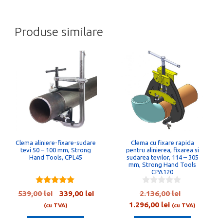
Produse similare
Clema aliniere-fixare-sudare
Clema cu fixare rapida
tevi 50 – 100 mm, Strong
pentru alinierea, fixarea si
Hand Tools, CPL45
sudarea tevilor, 114 – 305
mm, Strong Hand Tools
CPA120
5.00
0
Prețul
Prețul
Prețul
539,00
lei
339,00
lei
2.136,00
lei
out of 5
o
inițial
curent
Prețul
inițial
1.296,00
lei
u
(cu TVA)
(cu TVA)
t
a
este:
curent
a