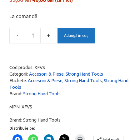
(cu TVA)
inițial
curent
a
este:
La comandă
fost:
40,00 lei.
59,00 lei.
-
+
Adaugă în coș
Cantitate
Talpa
V
standard
Cod produs:
XFVS
din
Categorii:
Accesorii & Piese
,
Strong Hand Tools
Etichete:
Accesorii & Piese, Strong Hand Tools
,
Strong Hand
inox
Tools
pentru
Brand:
Strong Hand Tools
clesti
PG114,
MPN:
XFVS
PG134,
Brand:
Strong Hand Tools
PG204,
Distribuie pe:
PGA20
Mai mult