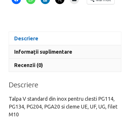
si
cleme
UE,
UF,
UG,
Descriere
filet
M10,
Informații suplimentare
XFVS
Recenzii (0)
Descriere
Talpa V standard din inox pentru clesti PG114,
PG134, PG204, PGA20 si cleme UE, UF, UG, filet
M10