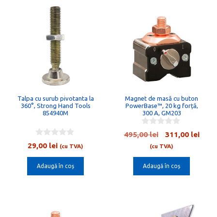
Talpa cu surub pivotanta la
Magnet de masă cu buton
360°, Strong Hand Tools
PowerBase™, 20 kg forță,
854940M
300 A, GM203
0
Prețul
Preț
495,00
lei
311,00
lei
o
0
inițial
cure
29,00
lei
u
(cu TVA)
(cu TVA)
o
t
a
este:
u
o
t
Adaugă în coș
Adaugă în coș
fost:
311,0
f
o
5
495,00 lei.
f
5