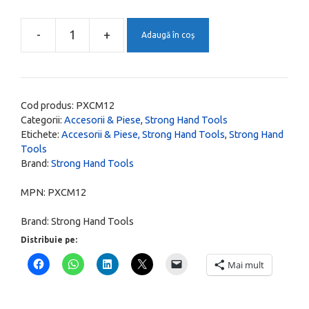
fost:
13,00 lei.
19,00 lei.
-
+
Adaugă în coș
Cantitate
Manivela
pentru
manere
Cod produs:
PXCM12
clesti
Categorii:
Accesorii & Piese
,
Strong Hand Tools
Etichete:
Accesorii & Piese, Strong Hand Tools
,
Strong Hand
de
Tools
230,
Brand:
Strong Hand Tools
250,
280,
MPN:
PXCM12
280
Brand:
Strong Hand Tools
mm,
Distribuie pe:
PXCM12
Mai mult