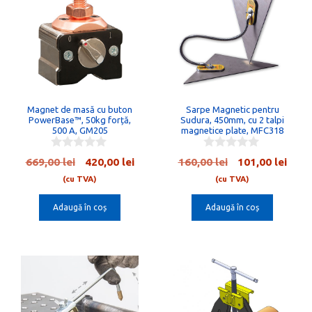
Magnet de masă cu buton
Sarpe Magnetic pentru
PowerBase™, 50kg forță,
Sudura, 450mm, cu 2 talpi
500 A, GM205
magnetice plate, MFC318
0
0
Prețul
Prețul
Prețul
Preț
669,00
lei
420,00
lei
160,00
lei
101,00
lei
o
o
inițial
curent
inițial
cure
u
u
(cu TVA)
(cu TVA)
t
t
a
este:
a
este:
o
o
Adaugă în coș
Adaugă în coș
fost:
420,00 lei.
fost:
101,0
f
f
5
5
669,00 lei.
160,00 lei.