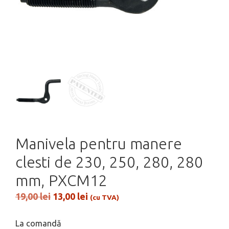
Manivela pentru manere
clesti de 230, 250, 280, 280
mm, PXCM12
Prețul
Prețul
19,00
lei
13,00
lei
(cu TVA)
inițial
curent
a
este:
La comandă