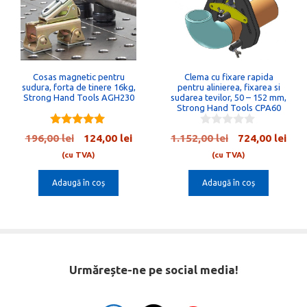
Cosas magnetic pentru
Clema cu fixare rapida
sudura, forta de tinere 16kg,
pentru alinierea, fixarea si
Strong Hand Tools AGH230
sudarea tevilor, 50 – 152 mm,
Strong Hand Tools CPA60
5.00
0
Prețul
Prețul
Prețul
Preț
196,00
lei
124,00
lei
1.152,00
lei
724,00
lei
out of 5
o
inițial
curent
inițial
cur
u
(cu TVA)
(cu TVA)
t
a
este:
a
este
o
Adaugă în coș
Adaugă în coș
fost:
124,00 lei.
fost:
724,
f
5
196,00 lei.
1.152,00 lei.
Urmărește-ne pe social media!