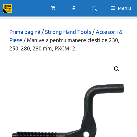
Sari
Meniu
la
conținut
Prima pagină
/
Strong Hand Tools
/
Accesorii &
Piese
/ Manivela pentru manere clesti de 230,
250, 280, 280 mm, PXCM12