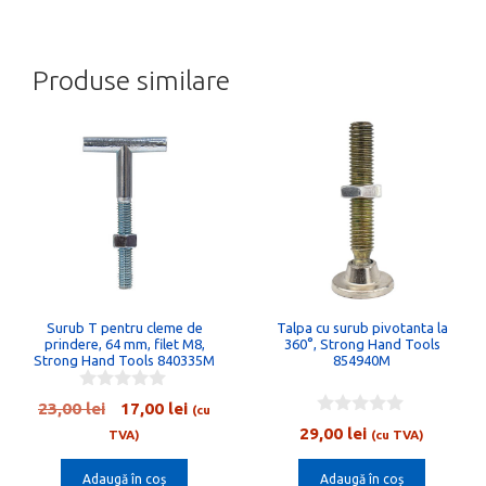
Produse similare
Surub T pentru cleme de
Talpa cu surub pivotanta la
prindere, 64 mm, filet M8,
360°, Strong Hand Tools
Strong Hand Tools 840335M
854940M
0
Prețul
Prețul
23,00
lei
17,00
lei
(cu
o
0
inițial
curent
29,00
lei
u
TVA)
(cu TVA)
o
t
a
este:
u
o
t
Adaugă în coș
Adaugă în coș
fost:
17,00 lei.
f