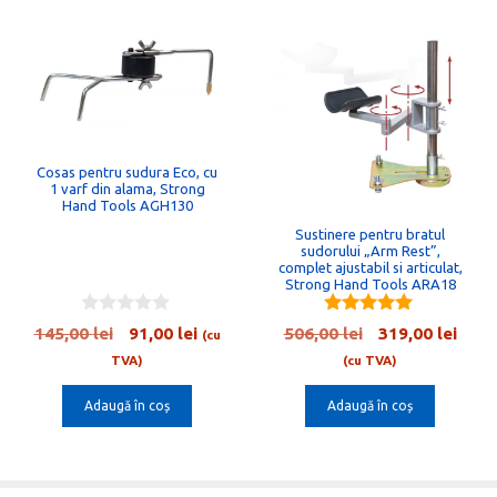
Cosas pentru sudura Eco, cu
1 varf din alama, Strong
Hand Tools AGH130
Sustinere pentru bratul
sudorului „Arm Rest”,
complet ajustabil si articulat,
Strong Hand Tools ARA18
0
5.00
Prețul
Prețul
Prețul
Preț
145,00
lei
91,00
lei
506,00
lei
319,00
lei
(cu
o
out of 5
inițial
curent
inițial
cure
u
TVA)
(cu TVA)
t
a
este:
a
este:
o
Adaugă în coș
Adaugă în coș
fost:
91,00 lei.
fost:
319,0
f
5
145,00 lei.
506,00 lei.