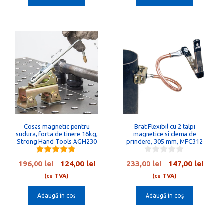
o
5
23,00 lei.
f
5
Cosas magnetic pentru
Brat Flexibil cu 2 talpi
sudura, forta de tinere 16kg,
magnetice si clema de
Strong Hand Tools AGH230
prindere, 305 mm, MFC312
5.00
0
Prețul
Prețul
Prețul
Preț
196,00
lei
124,00
lei
233,00
lei
147,00
lei
out of 5
o
inițial
curent
inițial
cure
u
(cu TVA)
(cu TVA)
t
a
este:
a
este:
o
Adaugă în coș
Adaugă în coș
fost:
124,00 lei.
fost:
147,0
f
5
196,00 lei.
233,00 lei.