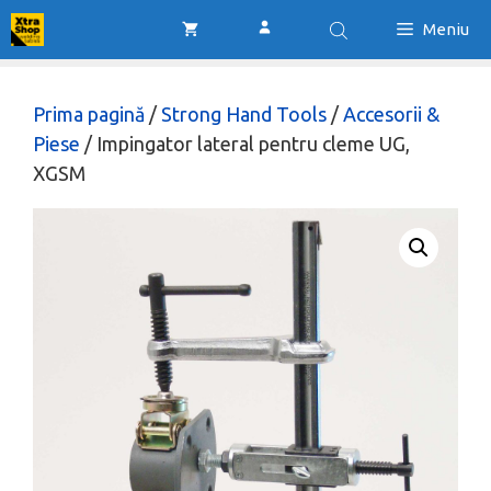
Sari
Meniu
la
conținut
Prima pagină
/
Strong Hand Tools
/
Accesorii &
Piese
/ Impingator lateral pentru cleme UG,
XGSM