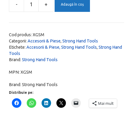
131,00 lei.
-
+
Adaugă în coș
Cantitate
Impingator
lateral
pentru
Cod produs:
XGSM
cleme
Categorii:
Accesorii & Piese
,
Strong Hand Tools
Etichete:
Accesorii & Piese, Strong Hand Tools
,
Strong Hand
UG,
Tools
XGSM
Brand:
Strong Hand Tools
MPN:
XGSM
Brand:
Strong Hand Tools
Distribuie pe:
Mai mult