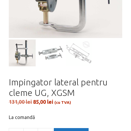
Impingator lateral pentru
cleme UG, XGSM
Prețul
Prețul
131,00
lei
85,00
lei
(cu TVA)
inițial
curent
a
este:
La comandă
fost:
85,00 lei.