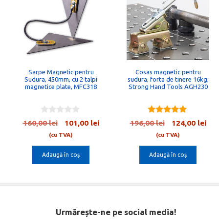
Sarpe Magnetic pentru
Cosas magnetic pentru
Sudura, 450mm, cu 2 talpi
sudura, forta de tinere 16kg,
magnetice plate, MFC318
Strong Hand Tools AGH230
0
5.00
Prețul
Prețul
Prețul
Pre
160,00
lei
101,00
lei
196,00
lei
124,00
lei
o
out of 5
inițial
curent
inițial
cur
u
(cu TVA)
(cu TVA)
t
a
este:
a
est
o
Adaugă în coș
Adaugă în coș
fost:
101,00 lei.
fost:
124,
f
5
160,00 lei.
196,00 lei.
Urmărește-ne pe social media!