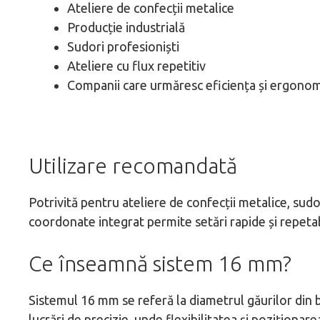
Ateliere de confecții metalice
Producție industrială
Sudori profesioniști
Ateliere cu flux repetitiv
Companii care urmăresc eficiența și ergono
Utilizare recomandată
Potrivită pentru ateliere de confecții metalice, sudor
coordonate integrat permite setări rapide și repetab
Ce înseamnă sistem 16 mm?
Sistemul 16 mm se referă la diametrul găurilor din bl
lucrări de precizie, unde flexibilitatea și poziționare