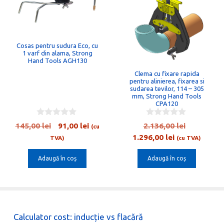
Cosas pentru sudura Eco, cu
1 varf din alama, Strong
Hand Tools AGH130
Clema cu fixare rapida
pentru alinierea, fixarea si
sudarea tevilor, 114 – 305
mm, Strong Hand Tools
CPA120
0
0
țul
Prețul
Prețul
Prețul
145,00
lei
91,00
lei
2.136,00
lei
(cu
o
o
ent
inițial
curent
Prețul
inițial
1.296,00
lei
u
u
TVA)
(cu TVA)
t
t
e:
a
este:
curent
a
o
o
Adaugă în coș
Adaugă în coș
00 lei.
fost:
91,00 lei.
este:
fost:
f
f
5
5
145,00 lei.
1.296,00 lei.
2.136,00 l
Calculator cost: inducție vs flacără