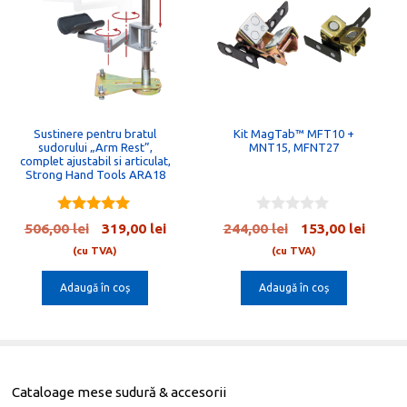
Sustinere pentru bratul
Kit MagTab™ MFT10 +
sudorului „Arm Rest”,
MNT15, MFNT27
complet ajustabil si articulat,
Strong Hand Tools ARA18
5.00
0
Prețul
Prețul
Prețul
Prețul
506,00
lei
319,00
lei
244,00
lei
153,00
lei
out of 5
o
inițial
curent
inițial
curen
u
(cu TVA)
(cu TVA)
t
a
este:
a
este:
o
Adaugă în coș
Adaugă în coș
fost:
319,00 lei.
fost:
153,00
f
5
ei.
506,00 lei.
244,00 lei.
Cataloage mese sudură & accesorii