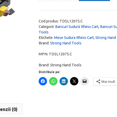
Masă
de
sudură
Cod produs:
TDSL12075.C
cu
Categorii:
Bancuri Sudură Rhino Cart
,
Bancuri S
Tools
ridicare
Etichete:
Mese Sudura Rhino Cart
,
Strong Hand
hidraulică,
Brand:
Strong Hand Tools
1200
x
MPN:
TDSL12075.C
750
Brand:
Strong Hand Tools
mm
Distribuie pe:
sistem
Mai mult
16
mm,
Rhino
Cart
enzii (0)
TDSL12075.C