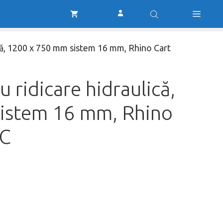
de
fost:
14.999,00 lei.
sudură
18.000,00 lei.
cu
ridicare
ică, 1200 x 750 mm sistem 16 mm, Rhino Cart
hidraulică,
1200
x
 ridicare hidraulică,
750
mm
istem 16 mm, Rhino
sistem
16
.C
mm,
Rhino
Cart
TDSL12075.C
ei.