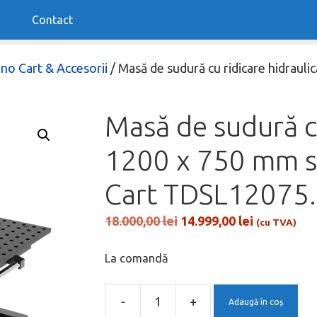
Contact
no Cart & Accesorii
/ Masă de sudură cu ridicare hidraul
Masă de sudură cu
1200 x 750 mm s
Cart TDSL12075
Prețul
Prețul
18.000,00
lei
14.999,00
lei
(cu TVA)
inițial
curent
a
este:
La comandă
fost:
14.999,00 l
18.000,00 lei.
-
+
Adaugă în coș
Cantitate