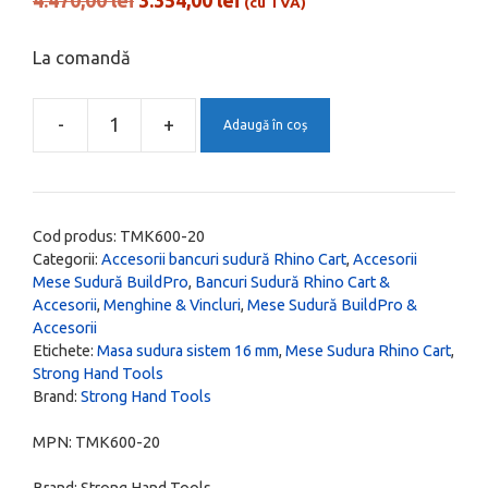
4.470,00
lei
3.354,00
lei
(cu TVA)
inițial
curent
a
este:
La comandă
fost:
3.354,00 lei.
4.470,00 lei.
-
+
Adaugă în coș
Cantitate
Kit
4
Extensii
Cod produs:
TMK600-20
Masa
Categorii:
Accesorii bancuri sudură Rhino Cart
,
Accesorii
Mese Sudură BuildPro
,
Bancuri Sudură Rhino Cart &
de
Accesorii
,
Menghine & Vincluri
,
Mese Sudură BuildPro &
Sudura
Accesorii
Rhino
Etichete:
Masa sudura sistem 16 mm
,
Mese Sudura Rhino Cart
,
Cart
Strong Hand Tools
Brand:
Strong Hand Tools
si
BuildPro
MPN:
TMK600-20
Sistem
Brand:
Strong Hand Tools