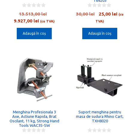
T64203
0
0
Prețul
Prețul
Prețul
13.513,00
lei
30,00
lei
25,00
lei
(cu
o
o
Prețul
inițial
inițial
curent
9.927,00
lei
u
u
(cu TVA)
TVA)
t
t
curent
a
a
este:
o
o
Adaugă în coș
Adaugă în coș
este:
fost:
fost:
25,00 le
f
f
5
5
9.927,00 lei.
13.513,00 lei.
30,00 lei.
Menghina Profesionala 3
Suport menghina pentru
Axe, Actiune Rapida, Brat
masa de sudura Rhino Cart,
Oscilant, 11 kg, Strong Hand
TXH8020
Tools WAC35-SW