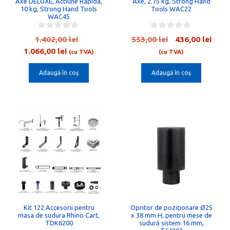
Axe DELUXE, Actiune Rapida,
Axe, 2.75 kg, Strong Hand
10 kg, Strong Hand Tools
Tools WAC22
WAC45
0
0
Prețul
Prețul
Preț
1.402,00
lei
553,00
lei
436,00
lei
o
o
Prețul
inițial
inițial
cure
1.066,00
lei
u
u
(cu TVA)
(cu TVA)
t
t
curent
a
a
este:
o
o
Adaugă în coș
Adaugă în coș
este:
fost:
fost:
436,0
f
f
5
5
1.066,00 lei.
1.402,00 lei.
553,00 lei.
Kit 122 Accesorii pentru
Opritor de poziționare Ø25
masa de sudura Rhino Cart,
x 38 mm H, pentru mese de
TDK6200
sudură sistem 16 mm,