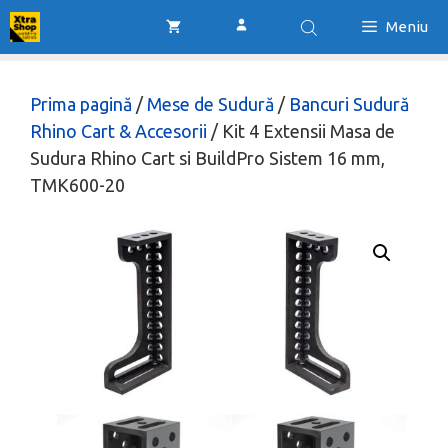
Sari
Meniu
la
conținut
Prima pagină
/
Mese de Sudură
/
Bancuri Sudură
Rhino Cart & Accesorii
/ Kit 4 Extensii Masa de
Sudura Rhino Cart si BuildPro Sistem 16 mm,
TMK600-20