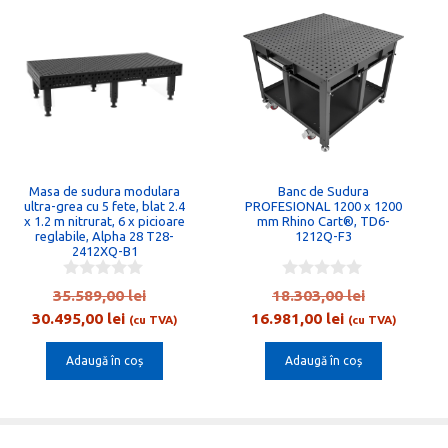
Masa de sudura modulara
Banc de Sudura
ultra-grea cu 5 fete, blat 2.4
PROFESIONAL 1200 x 1200
x 1.2 m nitrurat, 6 x picioare
mm Rhino Cart®, TD6-
reglabile, Alpha 28 T28-
1212Q-F3
2412XQ-B1
0
0
Prețul
Prețul
35.589,00
lei
18.303,00
lei
o
o
Prețul
inițial
Prețul
inițial
30.495,00
lei
16.981,00
lei
u
u
(cu TVA)
(cu TVA)
t
t
curent
a
curent
a
o
o
Adaugă în coș
Adaugă în coș
este:
fost:
este:
fost:
f
f
5
5
ei.
30.495,00 lei.
35.589,00 lei.
16.981,00 lei.
18.303,00 