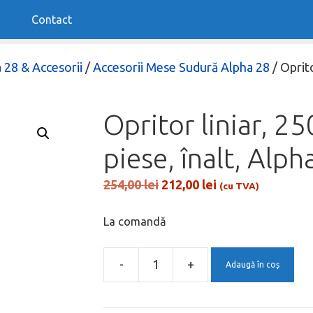
Contact
 28 & Accesorii
/
Accesorii Mese Sudură Alpha 28
/ Oprito
Opritor liniar, 2
piese, înalt, Alp
Prețul
Prețul
254,00
lei
212,00
lei
(cu TVA)
inițial
curent
a
este:
La comandă
fost:
212,00 lei.
254,00 lei.
-
+
Adaugă în coș
Cantitate
Opritor
liniar,