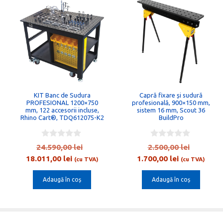
KIT Banc de Sudura
Capră fixare și sudură
PROFESIONAL 1200×750
profesională, 900×150 mm,
mm, 122 accesorii incluse,
sistem 16 mm, Scout 36
Rhino Cart®, TDQ612075-K2
BuildPro
0
0
Prețul
Prețul
24.590,00
lei
2.500,00
lei
o
o
Prețul
inițial
Prețul
inițial
18.011,00
lei
1.700,00
lei
u
u
(cu TVA)
(cu TVA)
t
t
curent
a
curent
a
o
o
Adaugă în coș
Adaugă în coș
este:
fost:
este:
fost:
f
f
5
5
18.011,00 lei.
24.590,00 lei.
1.700,00 lei.
2.500,00