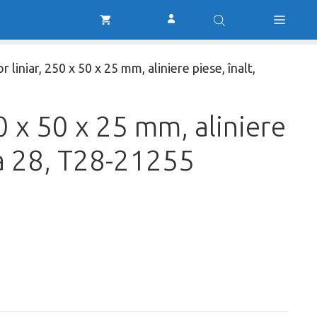
a
este:
liniar,
fost:
212,00 lei.
250
254,00 lei.
x
50
r liniar, 250 x 50 x 25 mm, aliniere piese, înalt,
x
25
mm,
50 x 50 x 25 mm, aliniere
aliniere
piese,
ha 28, T28-21255
înalt,
Alpha
28,
T28-
21255