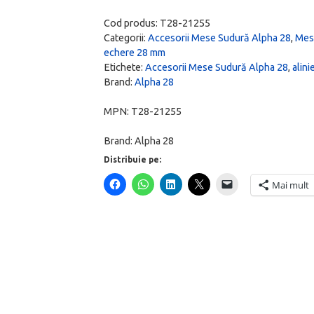
250
Cod produs:
T28-21255
x
Categorii:
Accesorii Mese Sudură Alpha 28
,
Mes
echere 28 mm
50
Etichete:
Accesorii Mese Sudură Alpha 28
,
alin
x
Brand:
Alpha 28
25
mm,
MPN:
T28-21255
aliniere
Brand:
Alpha 28
piese,
Distribuie pe:
înalt,
Mai mult
Alpha
28,
T28-
21255