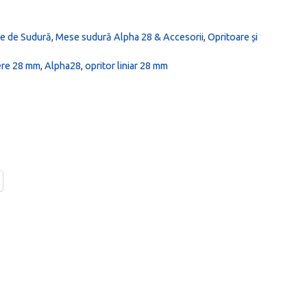
e de Sudură
,
Mese sudură Alpha 28 & Accesorii
,
Opritoare și
iere 28 mm
,
Alpha28
,
opritor liniar 28 mm