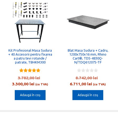
Kit Profesional Masa Sudura
Blat Masa Sudura + Cadru,
+ 40 Accesorii pentru fixarea
1200x750x16 mm, Rhino
a patru tevi rotunde /
Cart®, TD5-4830Q-
patrate, TBHKM300
N/TDQ612075-TF
5.00
0
Prețul
Prețul
3.782,00
lei
8.742,00
lei
out of 5
o
Prețul
inițial
Prețul
inițial
3.300,00
lei
6.711,00
lei
u
(cu TVA)
(cu TVA)
t
curent
a
curent
a
o
Adaugă în coș
Adaugă în coș
este:
fost:
este:
fost:
f
5
 lei.
3.300,00 lei.
3.782,00 lei.
6.711,00 lei.
8.742,00 l