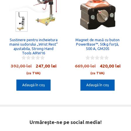
Sustinere pentru incheietura
Magnet de masă cu buton
mainii sudorului „Wrist Rest”
PowerBase™, 50kg forță,
ajustabila, Strong Hand
500 A, GM205
Tools ARW16
0
0
Prețul
Prețul
Prețul
Preț
392,00
lei
247,00
lei
669,00
lei
420,00
lei
o
o
inițial
curent
inițial
cure
u
u
(cu TVA)
(cu TVA)
t
t
a
este:
a
este:
o
o
Adaugă în coș
Adaugă în coș
fost:
247,00 lei.
fost:
420,0
f
f
5
5
392,00 lei.
669,00 lei.
Urmărește-ne pe social media!