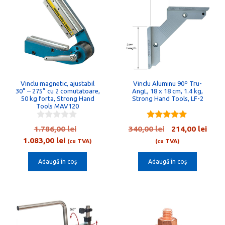
Vinclu magnetic, ajustabil
Vinclu Aluminu 90º Tru-
30° – 275° cu 2 comutatoare,
AngL, 18 x 18 cm, 1.4 kg,
50 kg forta, Strong Hand
Strong Hand Tools, LF-2
Tools MAV120
0
5.00
Prețul
Prețul
Preț
1.786,00
lei
340,00
lei
214,00
lei
o
out of 5
Prețul
inițial
inițial
cure
1.083,00
lei
u
(cu TVA)
(cu TVA)
t
curent
a
a
este:
o
Adaugă în coș
Adaugă în coș
este:
fost:
fost:
214,0
f
5
1.083,00 lei.
1.786,00 lei.
340,00 lei.