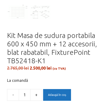
Kit Masa de sudura portabila
600 x 450 mm + 12 accesorii,
blat rabatabil, FixturePoint
TB52418-K1
Prețul
Prețul
2.765,00
lei
2.500,00
lei
(cu TVA)
inițial
curent
a
este:
La comandă
fost:
2.500,00 lei.
2.765,00 lei.
-
+
Adaugă în coș
Cantitate
Kit