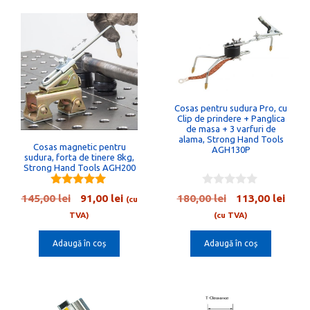
Cosas pentru sudura Pro, cu
Clip de prindere + Panglica
de masa + 3 varfuri de
alama, Strong Hand Tools
Cosas magnetic pentru
AGH130P
sudura, forta de tinere 8kg,
Strong Hand Tools AGH200
5.00
0
Prețul
Prețul
Prețul
Preț
145,00
lei
91,00
lei
180,00
lei
113,00
lei
(cu
out of 5
o
inițial
curent
inițial
cure
u
TVA)
(cu TVA)
t
a
este:
a
este:
o
Adaugă în coș
Adaugă în coș
fost:
91,00 lei.
fost:
113,0
f
5
145,00 lei.
180,00 lei.