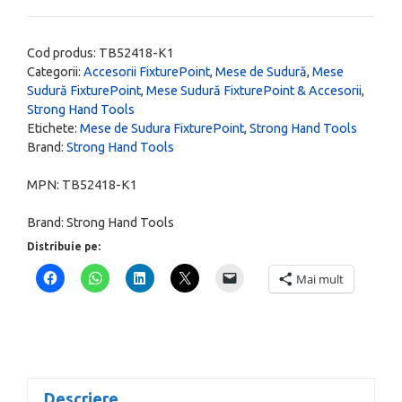
Masa
de
Cod produs:
TB52418-K1
sudura
Categorii:
Accesorii FixturePoint
,
Mese de Sudură
,
Mese
Sudură FixturePoint
,
Mese Sudură FixturePoint & Accesorii
,
portabila
Strong Hand Tools
600
Etichete:
Mese de Sudura FixturePoint
,
Strong Hand Tools
x
Brand:
Strong Hand Tools
450
MPN:
TB52418-K1
mm
+
Brand:
Strong Hand Tools
12
Distribuie pe:
accesorii,
Mai mult
blat
rabatabil,
FixturePoint
TB52418-
K1
Descriere