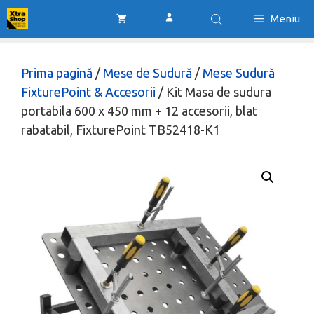
Sari
Meniu
la
conținut
Prima pagină
/
Mese de Sudură
/
Mese Sudură
FixturePoint & Accesorii
/ Kit Masa de sudura
portabila 600 x 450 mm + 12 accesorii, blat
rabatabil, FixturePoint TB52418-K1