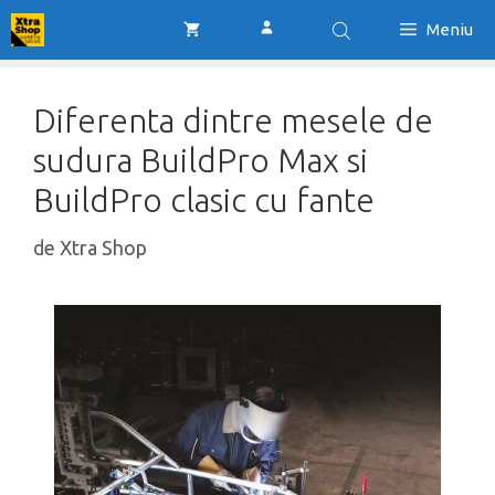
Sari
Meniu
la
conținut
Diferenta dintre mesele de
sudura BuildPro Max si
BuildPro clasic cu fante
de
Xtra Shop