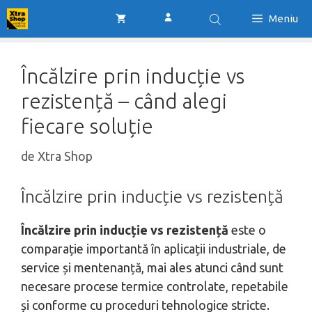
Sari
Meniu
la
conținut
Încălzire prin inducție vs
rezistență – când alegi
fiecare soluție
de
Xtra Shop
Încălzire prin inducție vs rezistență
Încălzire prin inducție vs rezistență
este o
comparație importantă în aplicații industriale, de
service și mentenanță, mai ales atunci când sunt
necesare procese termice controlate, repetabile
și conforme cu proceduri tehnologice stricte.