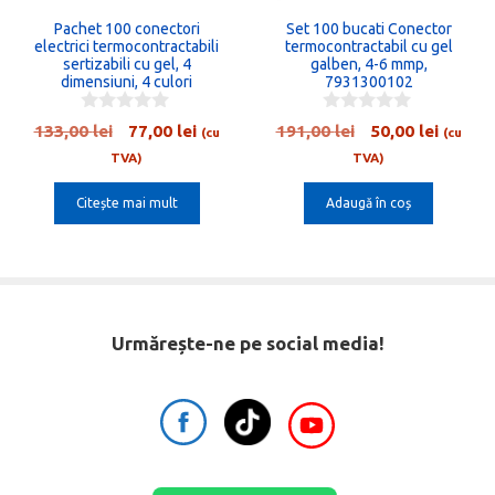
Pachet 100 conectori
Set 100 bucati Conector
electrici termocontractabili
termocontractabil cu gel
sertizabili cu gel, 4
galben, 4-6 mmp,
dimensiuni, 4 culori
7931300102
0
0
Prețul
Prețul
Prețul
Prețul
133,00
lei
77,00
lei
191,00
lei
50,00
lei
(cu
(cu
o
o
inițial
curent
inițial
curent
u
u
TVA)
TVA)
t
t
a
este:
a
este:
o
o
Citește mai mult
Adaugă în coș
fost:
77,00 lei.
fost:
50,00 l
f
f
5
5
133,00 lei.
191,00 lei.
Urmărește-ne pe social media!