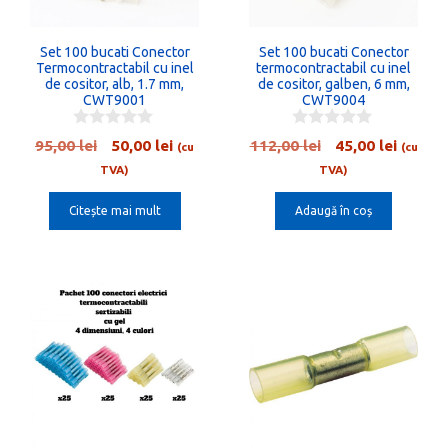
Set 100 bucati Conector
Set 100 bucati Conector
Termocontractabil cu inel
termocontractabil cu inel
de cositor, alb, 1.7 mm,
de cositor, galben, 6 mm,
CWT9001
CWT9004
0
0
Prețul
Prețul
Prețul
Prețul
95,00
lei
50,00
lei
112,00
lei
45,00
lei
(cu
(cu
o
o
inițial
curent
inițial
curent
u
u
TVA)
TVA)
t
t
a
este:
a
este:
o
o
Citește mai mult
Adaugă în coș
fost:
50,00 lei.
fost:
45,00 l
f
f
5
5
95,00 lei.
112,00 lei.