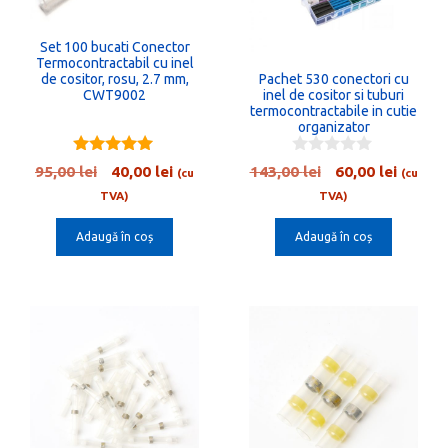
Set 100 bucati Conector
Termocontractabil cu inel
Pachet 530 conectori cu
de cositor, rosu, 2.7 mm,
inel de cositor si tuburi
CWT9002
termocontractabile in cutie
organizator
5.00
0
Prețul
Prețul
Prețul
Prețul
95,00
lei
40,00
lei
143,00
lei
60,00
lei
(cu
(cu
out of 5
o
inițial
curent
inițial
curent
u
TVA)
TVA)
t
a
este:
a
este:
o
Adaugă în coș
Adaugă în coș
fost:
40,00 lei.
fost:
60,00 l
f
5
95,00 lei.
143,00 lei.