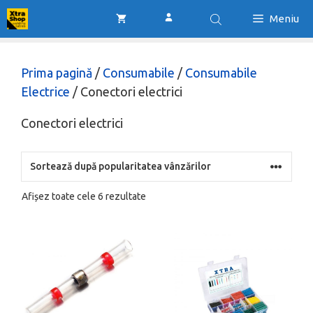
Sari
Meniu
la
conținut
Prima pagină
/
Consumabile
/
Consumabile
Electrice
/ Conectori electrici
Conectori electrici
Sortat
Afișez toate cele 6 rezultate
după
popularitate