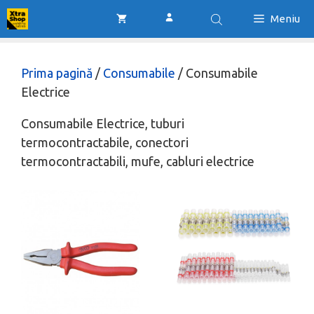
Sari
Meniu
la
conținut
Prima pagină
/
Consumabile
/ Consumabile
Electrice
Consumabile Electrice, tuburi
termocontractabile, conectori
termocontractabili, mufe, cabluri electrice