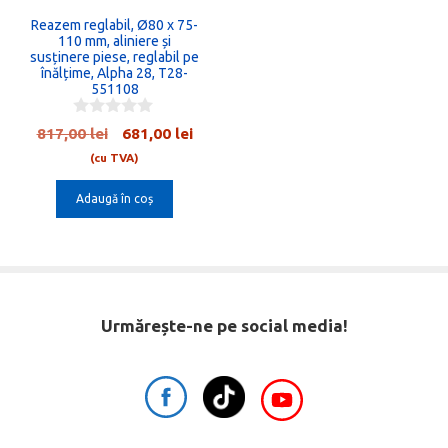
Reazem reglabil, Ø80 x 75-
110 mm, aliniere și
susținere piese, reglabil pe
înălțime, Alpha 28, T28-
551108
0
Prețul
Prețul
817,00
lei
681,00
lei
o
inițial
curent
u
(cu TVA)
t
a
este:
o
Adaugă în coș
fost:
681,00 lei.
f
5
817,00 lei.
Urmărește-ne pe social media!