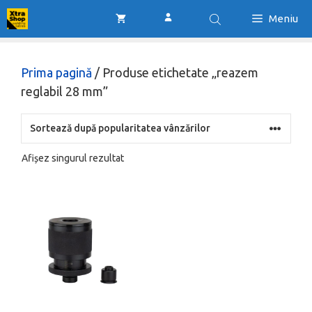
Sari
Meniu
la
conținut
Prima pagină
/ Produse etichetate „reazem
reglabil 28 mm”
Afișez singurul rezultat